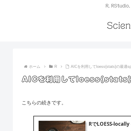
R, RStudio
Scien
ホーム
R
AICを利用してloess{stats}の最適
AICを利用してloess{stat
こちらの続きです。
RでLOESS-locally 