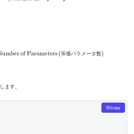
平
滑
化
行
列
価
−
L
パ
)
)
2
ラ
ν
≡
メ
Trace
ー
タ
(
数
L
T
)
L
)
,
Equivalent
Number
of
等
価
パ
ラ
メ
ー
タ
数
します。
Copy