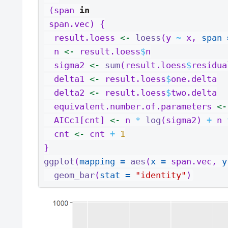
 (span 
in
 span.vec) {
  result.loess 
<-
loess
(y 
~
 x, 
span 
  n 
<-
 result.loess
$
n
  sigma2 
<-
sum
(result.loess
$
residua
  delta1 
<-
 result.loess
$
one.delta
  delta2 
<-
 result.loess
$
two.delta
  equivalent.number.of.parameters 
<-
  AICc1[cnt] 
<-
 n 
*
log
(sigma2) 
+
 n 
  cnt 
<-
 cnt 
+
1
}
ggplot
(
mapping =
aes
(
x =
 span.vec, 
y
geom_bar
(
stat =
"identity"
)