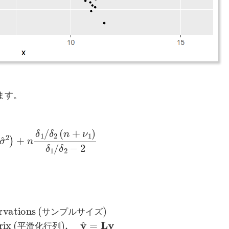
ます。
+
n
δ
1
/
δ
2
(
n
+
ν
1
)
δ
1
/
δ
2
−
2
イ
ズ
)
L
:
Smoothing
Matrix
(
平
滑
化
行
列
)
,
y
^
=
Ly
サ
ン
プ
ル
サ
イ
ズ