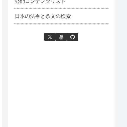
公開コンテンツリスト
日本の法令と条文の検索
.parameters) 
/
 (delta1
^
2
/
 delta2 
-
2
)