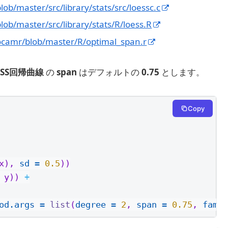
ob/master/src/library/stats/src/loessc.c
lob/master/src/library/stats/R/loess.R
ocamr/blob/master/R/optimal_span.r
ESS回帰曲線
の
span
はデフォルトの
0.75
とします。
Copy
x), 
sd =
0.5
))
 y)) 
+
od.args =
list
(
degree =
2
, 
span =
0.75
, 
famil