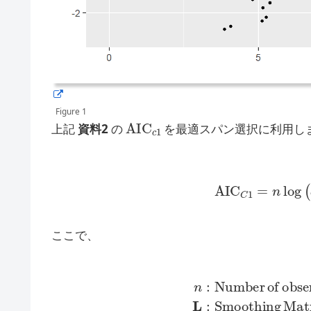
Figure 1
AIC
c
1
上記
資料2
の
を最適スパン選択に利用し
AIC
C
1
=
n
log
(
σ
^
2
)
ここで、
n
:
Number
of
observations
(
サ
ン
プ
ル
サ