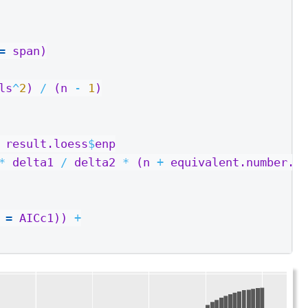
=
 span)
ls
^
2
) 
/
 (n 
-
1
)
 result.loess
$
enp
*
 delta1 
/
 delta2 
*
 (n 
+
 equivalent.number.of
 =
 AICc1)) 
+