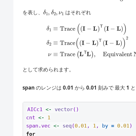
δ
1
,
δ
2
,
ν
1
を表し、
はそれぞれ
δ
1
≡
Trace
(
(
I
−
L
)
T
(
I
−
L
)
)
δ
2
≡
Trace
Parameters
(
(
I
−
L
)
(
T
等
(
I
として求められます。
span
のレンジは
0.01
から
0.01
刻みで 最大
1
と
AICc1 
<-
vector
()
cnt 
<-
1
span.vec 
<-
seq
(
0.01
, 
1
, 
by =
0.01
)
for