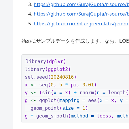
https://github.com/SurajGupta/r-source/bl
https://github.com/SurajGupta/r-source/b
https://github.com/bluegreen-labs/phen
始めにサンプルデータを作成します。なお、
LO
library
(dplyr)
library
(ggplot2)
set.seed
(
20240816
)
x 
<-
seq
(
0
, 
5
*
 pi, 
0.01
)
y 
<-
 (
sin
(
x =
 x) 
+
rnorm
(
n =
length
(
g 
<-
ggplot
(
mapping =
aes
(
x =
 x, 
y =
geom_point
(
size =
1
)
g 
+
geom_smooth
(
method =
 loess, 
meth