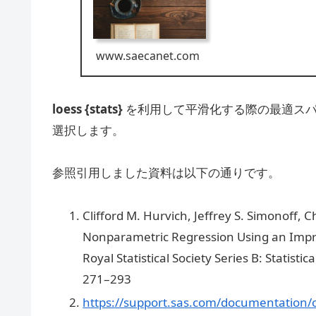
www.saecanet.com
loess {stats}
を利用して平滑化する際の最適ス
選択します。
参照引用しました資料は以下の通りです。
Clifford M. Hurvich, Jeffrey S. Simonoff, 
Nonparametric Regression Using an Impro
Royal Statistical Society Series B: Statist
271–293
https://support.sas.com/documentation/o