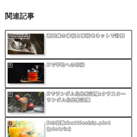
関連記事
直円錐の体積と面積をネットで計算
Online Calculation
Rで平均への回帰
R
Rでランダム化比較試験:クラスター
R
ランダム化比較試験
Rの関数:battleship.plot
R
{plotrix}