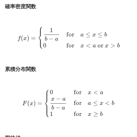
確率密度関数
f
(
x
)
=
{
1
b
−
a
for
a
≤
x
≤
b
0
for
x
<
a
or
x
>
b
累積分布関数
F
(
x
)
=
{
0
for
x
<
a
x
−
a
b
−
a
for
a
≤
x
<
b
1
for
x
≥
b