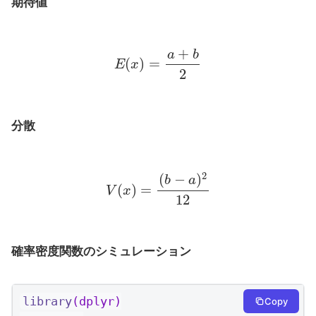
期待値
E
(
x
)
=
a
+
b
2
分散
V
(
x
)
=
(
b
−
a
)
2
12
確率密度関数のシミュレーション
library
(dplyr)
Copy