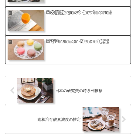
Rの関数:qmvt {mvtnorm}
R
RでBrunner-Munzel検定
R
日本の研究費の時系列推移
飽和溶存酸素濃度の推定