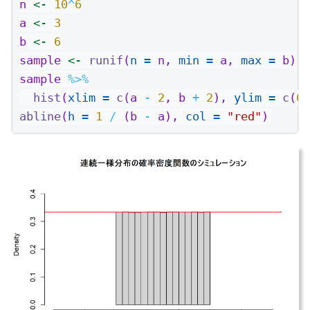
n 
<-
10
^
6
a 
<-
3
b 
<-
6
sample 
<-
runif
(
n =
 n, 
min =
 a, 
max =
 b)
sample 
%>%
hist
(
xlim =
c
(a 
-
2
, b 
+
2
), 
ylim =
c
(
0
,
abline
(
h =
1
/
 (b 
-
 a), 
col =
"red"
)