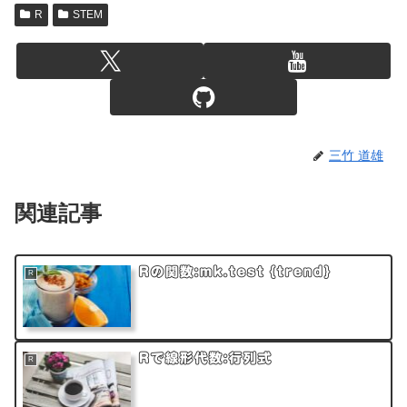
R
STEM
三竹 道雄
関連記事
Rの関数:mk.test {trend}
R
Rで線形代数:行列式
R