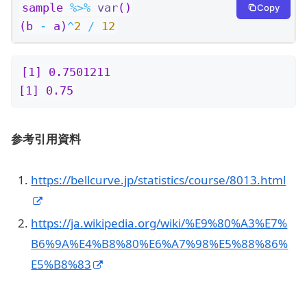
sample 
%>%
var
()
Copy
(b 
-
 a)
^
2
/
12
[1] 0.7501211

[1] 0.75
参考引用資料
https://bellcurve.jp/statistics/course/8013.html
https://ja.wikipedia.org/wiki/%E9%80%A3%E7%
B6%9A%E4%B8%80%E6%A7%98%E5%88%86%
E5%B8%83