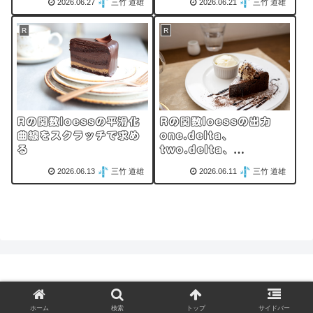
2026.06.27
三竹 道雄
2026.06.21
三竹 道雄
R
R
Rの関数loessの平滑化
Rの関数loessの出力
曲線をスクラッチで求め
one.delta、
る
two.delta、
trace.hatおよびenpを
2026.06.13
三竹 道雄
2026.06.11
三竹 道雄
スクラッチで算出
©
アセット･マネジメント･コンサルティング株式会社
ホーム
検索
トップ
サイドバー