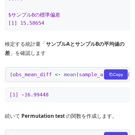
$サンプルBの標準偏差

[1] 15.58654
検定する統計量「
サンプルAとサンプルBの平均値の
差
」を確認します
(obs_mean_diff 
<-
mean
(sample_a) 
-
mean
(s
Copy
[1] -16.99448
続いて
Permutation test
の関数を作成します。