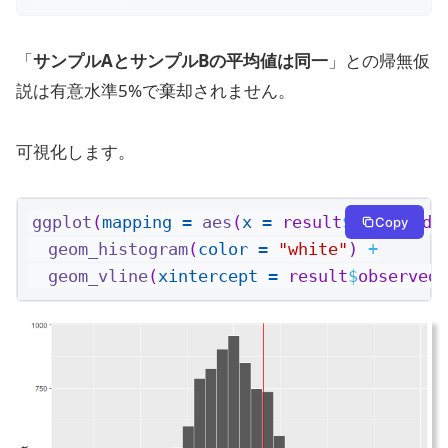
「
サンプルAとサンプルBの平均値は同一
」との帰無仮
説は有意水準5%で棄却されません。
可視化します。
ggplot
(
mapping =
aes
(
x =
 result
$
permuted_
Copy
geom_histogram
(
color =
"white"
) 
+
geom_vline
(
xintercept =
 result
$
observed_