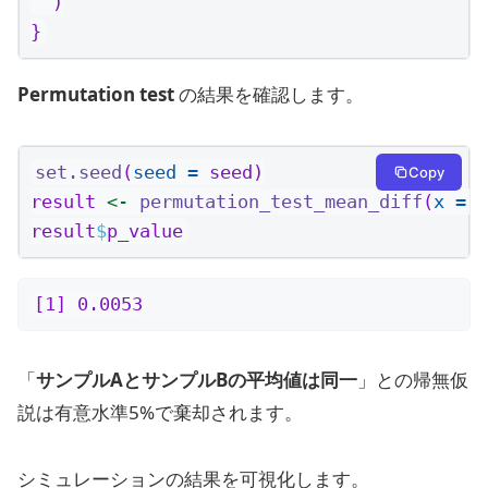
  )
}
Permutation test
の結果を確認します。
set.seed
(
seed =
 seed)
Copy
result 
<-
permutation_test_mean_diff
(
x =
 s
result
$
p_value
[1] 0.0053
「
サンプルAとサンプルBの平均値は同一
」との帰無仮
説は有意水準5%で棄却されます。
シミュレーションの結果を可視化します。