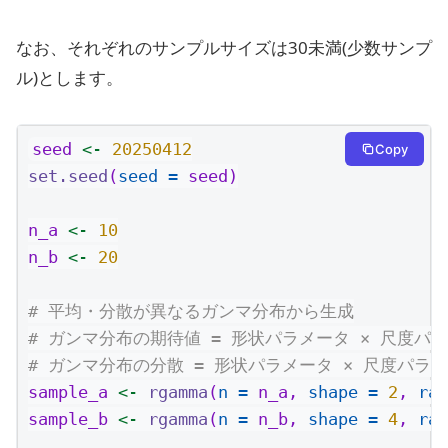
なお、それぞれのサンプルサイズは30未満(少数サンプ
ル)とします。
seed 
<-
20250412
Copy
set.seed
(
seed =
 seed)
n_a 
<-
10
n_b 
<-
20
# 平均・分散が異なるガンマ分布から生成
# ガンマ分布の期待値 = 形状パラメータ × 尺度パ
# ガンマ分布の分散 = 形状パラメータ × 尺度パラメ
sample_a 
<-
rgamma
(
n =
 n_a, 
shape =
2
, 
rat
sample_b 
<-
rgamma
(
n =
 n_b, 
shape =
4
, 
rat