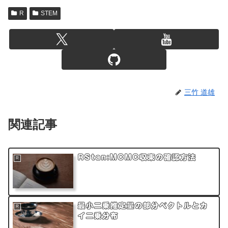
R
STEM
三竹 道雄
関連記事
RStan:MCMC収束の確認方法
R
最小二乗推定量の部分ベクトルとカ
R
イ二乗分布