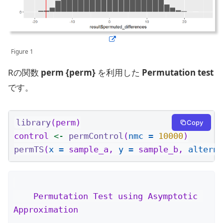
Figure 1
Rの関数
perm {perm}
を利用した
Permutation test
です。
library
(perm)
Copy
control 
<-
permControl
(
nmc =
10000
)
permTS
(
x =
 sample_a, 
y =
 sample_b, 
alterna
    Permutation Test using Asymptotic 
Approximation
