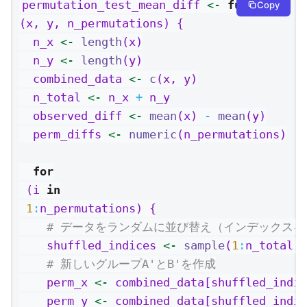
permutation_test_mean_diff 
<-
function
Copy
(x, y, n_permutations) {
  n_x 
<-
length
(x)
  n_y 
<-
length
(y)
  combined_data 
<-
c
(x, y)
  n_total 
<-
 n_x 
+
 n_y
  observed_diff 
<-
mean
(x) 
-
mean
(y)
  perm_diffs 
<-
numeric
(n_permutations)
for
 (i 
in
1
:
n_permutations) {
# データをランダムに並び替え（インデックスを
    shuffled_indices 
<-
sample
(
1
:
n_total)
# 新しいグループA'とB'を作成
    perm_x 
<-
 combined_data[shuffled_indic
    perm_y 
<-
 combined_data[shuffled_indic