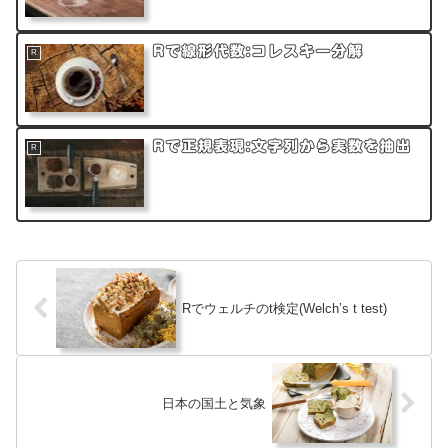
Rで線形代数:コレスキー分解
R
Rで正規表現:文字列から実数を抽出
R
Rでウェルチのt検定(Welch’s t test)
日本の国土と気象