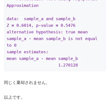
Approximation

data:  sample_a and sample_b

Z = 0.6014, p-value = 0.5476

alternative hypothesis: true mean 
sample_a - mean sample_b is not equal 
to 0

sample estimates:

mean sample_a - mean sample_b 

                     1.270128 
同じく棄却されません。
以上です。