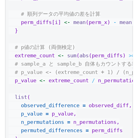
# 順列データの平均値の差を計算
    perm_diffs[i] 
<-
mean
(perm_x) 
-
mean
(p
  }
# p値の計算 (両側検定)
  extreme_count 
<-
sum
(
abs
(perm_diffs) 
>=
# sample_a と sample_b 自体もカウントする
# p_value <- (extreme_count + 1) / (n_pe
  p_value 
<-
 extreme_count 
/
 n_permutation
list
(
observed_difference =
 observed_diff,
p_value =
 p_value,
n_permutations =
 n_permutations,
permuted_differences =
 perm_diffs