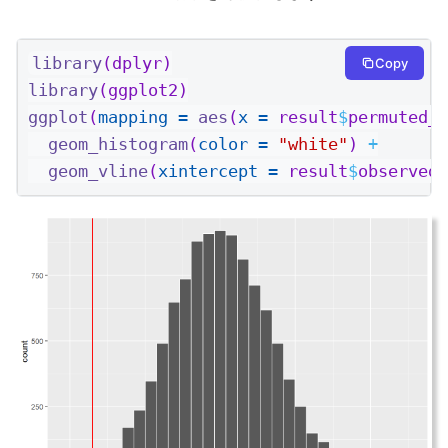
library
(dplyr)
Copy
library
(ggplot2)
ggplot
(
mapping =
aes
(
x =
 result
$
permuted_d
geom_histogram
(
color =
"white"
) 
+
geom_vline
(
xintercept =
 result
$
observed_