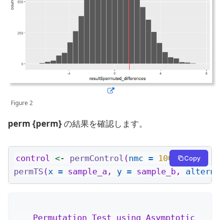
Figure 2
perm {perm}
の結果を確認します。
control 
<-
permControl
(
nmc =
10000
)
Copy
permTS
(
x =
 sample_a, 
y =
 sample_b, 
alterna
    Permutation Test using Asymptotic 