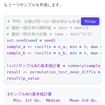
もう一つサンプルを作成します。
# 平均・分散が同一の一様分布から生成
Copy
# 連続一様分布の期待値 = (min + max)/2
# 連続一様分布の分散 = (max - min)^2/12
set.seed
(
seed =
 seed)
sample_a 
<-
runif
(
n =
 n_a, 
min =
0
, 
max =
sample_b 
<-
runif
(
n =
 n_b, 
min =
0
, 
max =
list
(サンプルAの基本統計量 
=
summary
(sample
result 
<-
permutation_test_mean_diff
(
x =
 s
result
$
p_value
$サンプルAの基本統計量

   Min. 1st Qu.  Median    Mean 3rd Qu.    