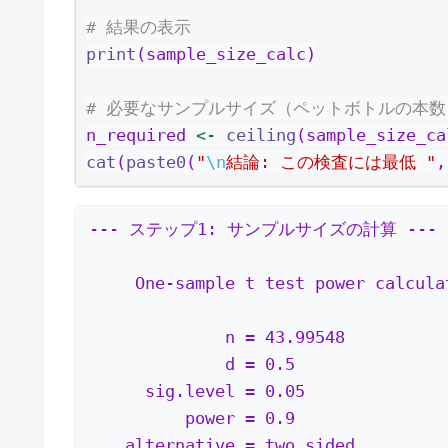
# 結果の表示
print
(sample_size_calc)
# 必要なサンプルサイズ（ペットボトルの本
n_required 
<-
ceiling
(sample_size_ca
cat
(
paste0
(
"
\n
結論: この検査には最低 "
,
--- ステップ1: サンプルサイズの計算 ---

     One-sample t test power calculation 

              n = 43.99548

              d = 0.5

      sig.level = 0.05

          power = 0.9

    alternative = two.sided
