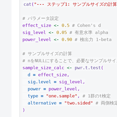
cat
(
"--- ステップ1: サンプルサイズの計算 
# パラメータ設定
effect_size 
<-
0.5
# Cohen's d
sig_level 
<-
0.05
# 有意水準 alpha
power_level 
<-
0.90
# 検出力 1-beta
# サンプルサイズの計算
# nをNULLにすることで、必要なサンプルサ
sample_size_calc 
<-
pwr.t.test
(
d =
 effect_size,
sig.level =
 sig_level,
power =
 power_level,
type =
"one.sample"
, 
# 1群のt検定
alternative =
"two.sided"
# 両側検
)