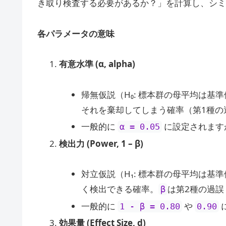
き取り検査する必要があるか？」を計算し、シミ
各パラメータの意味
有意水準 (α, alpha)
帰無仮説（H₀: 標本群の母平均は基準
それを棄却してしまう確率（第1種の
一般的に
に設定されます
α = 0.05
検出力 (Power, 1 – β)
対立仮説（H₁: 標本群の母平均は基準
く検出できる確率。
は第2種の過
β
一般的に
や
1 - β = 0.80
0.90
効果量 (Effect Size, d)