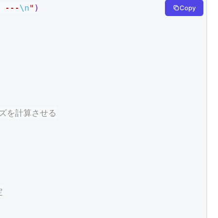
---
\n
"
)
Copy
イズを計算させる
定