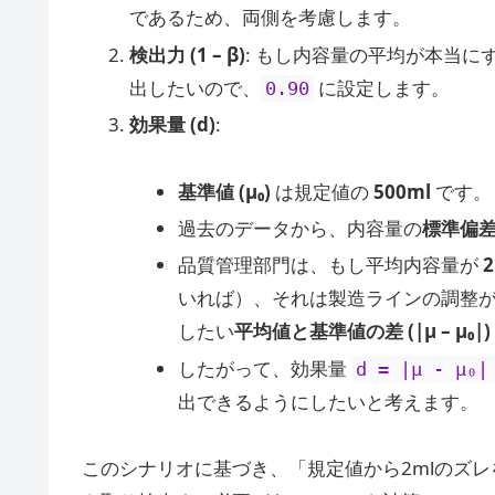
であるため、両側を考慮します。
検出力 (1 – β)
: もし内容量の平均が本当に
出したいので、
に設定します。
0.90
効果量 (d)
:
基準値 (μ₀)
は規定値の
500ml
です。
過去のデータから、内容量の
標準偏差 
品質管理部門は、もし平均内容量が
2
いれば）、それは製造ラインの調整
したい
平均値と基準値の差 (|μ – μ₀|)
したがって、効果量
d = |μ - μ₀|
出できるようにしたいと考えます。
このシナリオに基づき、「規定値から2mlのズレ