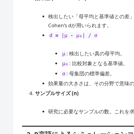
検出したい「母平均と基準値との差
Cohen’s dが用いられます。
d = |μ - μ₀| / σ
: 検出したい真の母平均。
μ
: 比較対象となる基準値。
μ₀
: 母集団の標準偏差。
σ
効果量の大きさは、その分野で意味
サンプルサイズ (n)
研究に必要なサンプルの数。これを
2. R言語によるシミュレーション