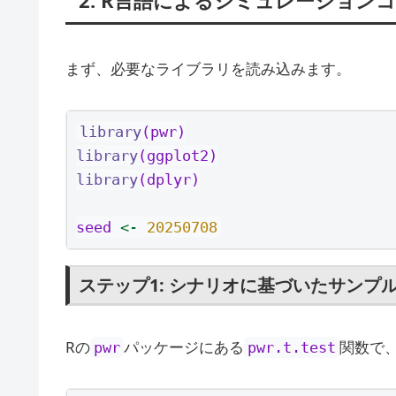
まず、必要なライブラリを読み込みます。
library
(pwr)
library
(ggplot2)
library
(dplyr)
seed 
<-
20250708
ステップ1: シナリオに基づいたサンプ
Rの
パッケージにある
関数で
pwr
pwr.t.test