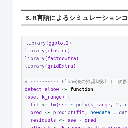
3. R言語によるシミュレーション
library
(ggplot2)
library
(cluster)
library
(factoextra)
library
(gridExtra)
# ---------- Elbow法の推奨k検出（二次
detect_elbow 
<-
function
(sse, k_range) {
  fit 
<-
lm
(sse 
~
poly
(k_range, 
2
, 
r
  pred 
<-
predict
(fit, 
newdata =
dat
  residuals 
<-
 sse 
-
 pred
  elbow_k 
<-
 k_range[
which.min
(resid