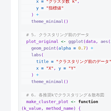
x =
"クラスタ数 k"
,
y =
"指標値"
    ) 
+
theme_minimal
()
# 5. クラスタリング前のデータ
  plot_original 
<-
ggplot
(data, 
aes
(
geom_point
(
alpha =
0.7
) 
+
labs
(
title =
"クラスタリング前のデータ
x =
"X"
, 
y =
"Y"
    ) 
+
theme_minimal
()
# 6. 各推奨kでクラスタリング＆散布図
  make_cluster_plot 
<-
function
(k_value, method_name) {