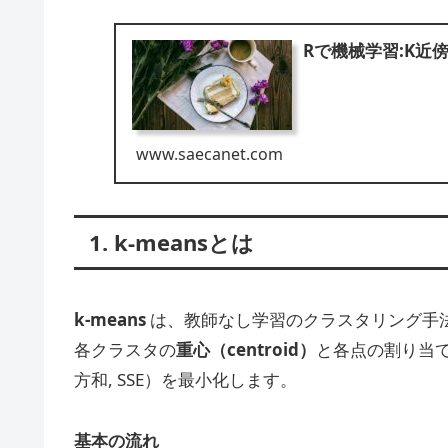
Rで機械学習:K近
www.saecanet.com
1. k-meansとは
k-means
は、教師なし学習のクラスタリング手
各クラスタの
重心（centroid）
と各点の割り当
方和, SSE）を最小化します。
基本の流れ