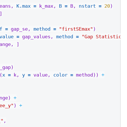
eans, 
K.max =
 k_max, 
B =
 B, 
nstart =
20
)
]
f =
 gap_se, 
method =
"firstSEmax"
)
value =
 gap_values, 
method =
"Gap Statistic"
)
ange, ]
_gap)
(
x =
 k, 
y =
 value, 
color =
 method)) 
+
nge) 
+
ee_y"
) 
+
"
,