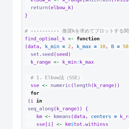
return
(elbow_k)
}
# ---------- 推奨kを求めてプロットする関数
find_optimal_k 
<-
function
(data, 
k_min =
2
, 
k_max =
10
, 
B =
50
set.seed
(seed)
  k_range 
<-
 k_min
:
k_max
# 1. Elbow法（SSE）
  sse 
<-
numeric
(
length
(k_range))
for
 (i 
in
seq_along
(k_range)) {
    km 
<-
kmeans
(data, 
centers =
 k_r
    sse[i] 
<-
 km
$
tot.withinss