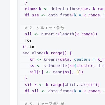
  }
  elbow_k 
<-
detect_elbow
(sse, k_ran
  df_sse 
<-
data.frame
(
k =
 k_range, 
# 2. シルエット係数
  sil 
<-
numeric
(
length
(k_range))
for
 (i 
in
seq_along
(k_range)) {
    km 
<-
kmeans
(data, 
centers =
 k_r
    ss 
<-
silhouette
(km
$
cluster, 
dis
    sil[i] 
<-
mean
(ss[, 
3
])
  }
  sil_k 
<-
 k_range[
which.max
(sil)]
  df_sil 
<-
data.frame
(
k =
 k_range, 
# 3. ギャップ統計量