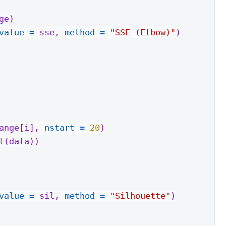
ge)
value =
 sse, 
method =
"SSE (Elbow)"
)
ange[i], 
nstart =
20
)
t
(data))
value =
 sil, 
method =
"Silhouette"
)