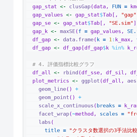
  gap_stat 
<-
clusGap
(data, 
FUN =
 km
  gap_values 
<-
 gap_stat
$
Tab[, 
"gap"
  gap_se 
<-
 gap_stat
$
Tab[, 
"SE.sim"
]
  gap_k 
<-
maxSE
(
f =
 gap_values, 
SE.
  df_gap 
<-
data.frame
(
k =
1
:
k_max, 
  df_gap 
<-
 df_gap[df_gap
$
k 
%in%
 k_r
# 4. 評価指標比較グラフ
  df_all 
<-
rbind
(df_sse, df_sil, df
  plot_metrics 
<-
ggplot
(df_all, 
aes
geom_line
() 
+
geom_point
() 
+
scale_x_continuous
(
breaks =
 k_ra
facet_wrap
(
~
method, 
scales =
"fr
labs
(
title =
"クラスタ数選択の3手法比較