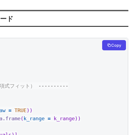
コード
Copy
多項式フィット） ----------
aw =
TRUE
))
a.frame
(
k_range =
 k_range))
uals)]