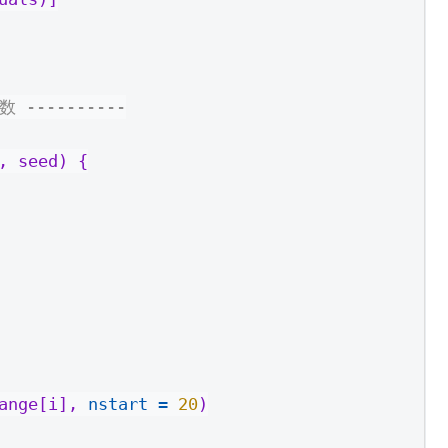
 ----------
, seed) {
ange[i], 
nstart =
20
)