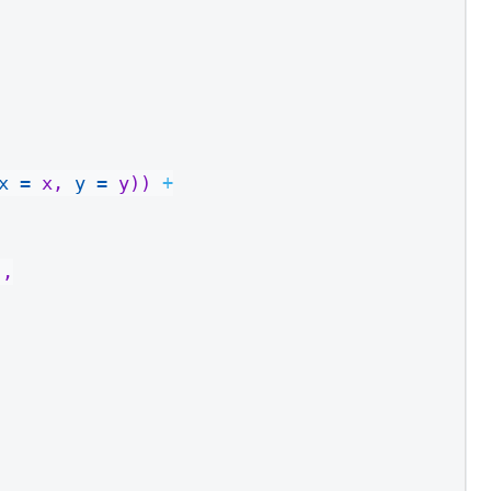
x =
 x, 
y =
 y)) 
+
"
,