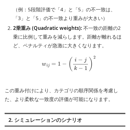
（例：5段階評価で「4」と「5」の不一致は、
「3」と「5」の不一致より重みが大きい）
2乗重み (Quadratic weights):
不一致の距離の2
乗に比例して重みを減らします。距離が離れるほ
ど、ペナルティが急激に大きくなります。
w
i
j
=
1
−
(
i
−
j
k
−
1
)
2
この重み付けにより、カテゴリの順序関係を考慮し
た、より柔軟な一致度の評価が可能になります。
2. シミュレーションのシナリオ