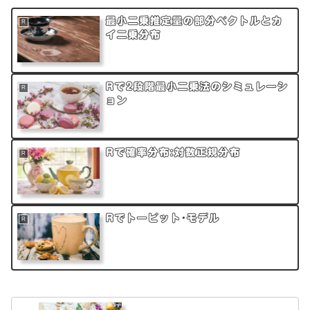
最小二乗推定量の部分ベクトルとカ
R
イ二乗分布
Rで2段階最小二乗法のシミュレーシ
R
ョン
Rで確率分布:対数正規分布
R
Rでトービット･モデル
R