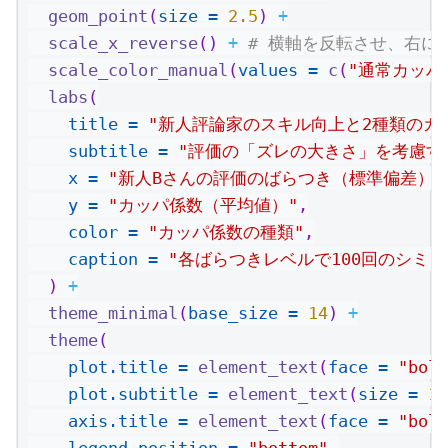
geom_point
(
size =
2.5
) 
+
scale_x_reverse
() 
+
# 横軸を反転させ、右に
scale_color_manual
(
values =
c
(
"通常カッパ
labs
(
title =
"新人評論家のスキル向上と2種類のカ
subtitle =
"評価の「ズレの大きさ」を考慮す
x =
"新人Bさんの評価のばらつき（標準偏差）
y =
"カッパ係数（平均値）"
,
color =
"カッパ係数の種類"
,
caption =
"各ばらつきレベルで100回のシミ
  ) 
+
theme_minimal
(
base_size =
14
) 
+
theme
(
plot.title =
element_text
(
face =
"bold
plot.subtitle =
element_text
(
size =
12
axis.title =
element_text
(
face =
"bold
legend.position =
"bottom"
,