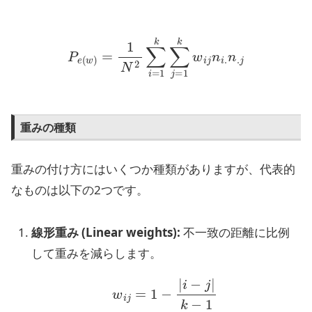
P
e
(
w
)
=
1
N
2
∑
i
=
1
k
∑
j
=
1
k
w
i
j
n
i
.
n
.
j
重みの種類
重みの付け方にはいくつか種類がありますが、代表的
なものは以下の2つです。
線形重み (Linear weights):
不一致の距離に比例
して重みを減らします。
w
i
j
=
1
−
|
i
−
j
|
k
−
1