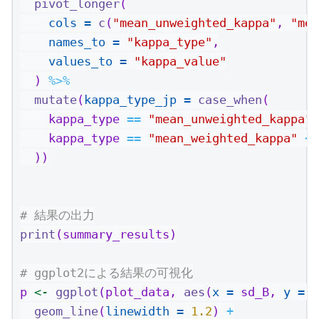
pivot_longer
(
cols =
c
(
"mean_unweighted_kappa"
, 
"mea
names_to =
"kappa_type"
,
values_to =
"kappa_value"
  ) 
%>%
mutate
(
kappa_type_jp =
case_when
(
    kappa_type 
==
"mean_unweighted_kappa"
    kappa_type 
==
"mean_weighted_kappa"
~
  ))
# 結果の出力
print
(summary_results)
# ggplot2による結果の可視化
p 
<-
ggplot
(plot_data, 
aes
(
x =
 sd_B, 
y =
 k
geom_line
(
linewidth =
1.2
) 
+