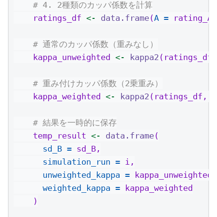
# 4. 2種類のカッパ係数を計算
    ratings_df 
<-
data.frame
(
A =
 rating_A,
# 通常のカッパ係数（重みなし）
    kappa_unweighted 
<-
kappa2
(ratings_df,
# 重み付けカッパ係数（2乗重み）
    kappa_weighted 
<-
kappa2
(ratings_df, 
w
# 結果を一時的に保存
    temp_result 
<-
data.frame
(
sd_B =
 sd_B,
simulation_run =
 i,
unweighted_kappa =
 kappa_unweighted,
weighted_kappa =
 kappa_weighted
    )