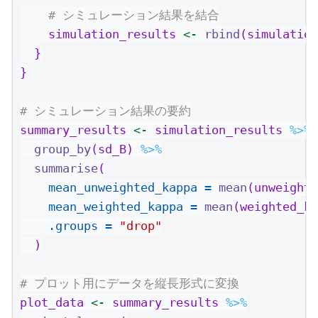
# シミュレーション結果を結合
    simulation_results 
<-
rbind
(simulation
  }
}
# シミュレーション結果の要約
summary_results 
<-
 simulation_results 
%>%
group_by
(sd_B) 
%>%
summarise
(
mean_unweighted_kappa =
mean
(unweighte
mean_weighted_kappa =
mean
(weighted_ka
.groups =
"drop"
  )
# プロット用にデータを縦長形式に変換
plot_data 
<-
 summary_results 
%>%