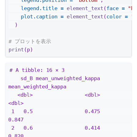
legend.title =
element_text
(
face =
"bo
plot.caption =
element_text
(
color =
"g
  )
# プロットを表示
print
(p)
# A tibble: 16 × 3

    sd_B mean_unweighted_kappa 
mean_weighted_kappa

   <dbl>                 <dbl>               
<dbl>

 1   0.5                 0.475               
0.847

 2   0.6                 0.414               
0.820
