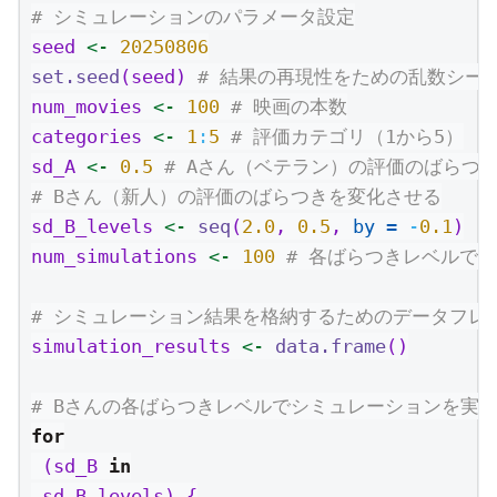
# シミュレーションのパラメータ設定
seed 
<-
20250806
set.seed
(seed) 
# 結果の再現性をための乱数シー
num_movies 
<-
100
# 映画の本数
categories 
<-
1
:
5
# 評価カテゴリ（1から5）
sd_A 
<-
0.5
# Aさん（ベテラン）の評価のばらつ
# Bさん（新人）の評価のばらつきを変化させる
sd_B_levels 
<-
seq
(
2.0
, 
0.5
, 
by =
-
0.1
)
num_simulations 
<-
100
# 各ばらつきレベルで
# シミュレーション結果を格納するためのデータフレ
simulation_results 
<-
data.frame
()
# Bさんの各ばらつきレベルでシミュレーションを実
for
 (sd_B 
in
 sd_B_levels) {