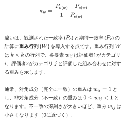
κ
w
=
P
o
(
w
)
−
P
e
(
w
)
1
−
P
e
(
w
)
P
o
P
e
違いは、観測された一致率 (
) と期待一致率 (
) の
W
W
計算に
重み行列 (
)
を導入する点です。重み行列
k
×
k
w
i
j
は
の行列で、各要素
は評価者1がカテゴリ
i
j
、評価者2がカテゴリ
と評価した組み合わせに対す
る重みを示します。
w
i
i
=
1
通常、対角成分（完全に一致）の重みは
と
0
≤
w
i
j
<
1
し、非対角成分（不一致）の重みは
と
w
i
j
なります。不一致の深刻さが大きいほど、重み
は
小さくなります（0に近づく）。