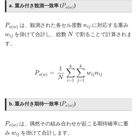
P
o
(
w
)
a. 重み付き観測一致率 (
)
P
o
(
w
)
n
i
j
は、観測された各セル度数
に対応する重み
w
i
j
N
を掛けて合計し、総数
で割ることで計算されま
す。
P
o
(
w
)
=
1
N
∑
i
=
1
k
∑
j
=
1
k
w
i
j
n
i
j
P
e
(
w
)
b. 重み付き期待一致率 (
)
P
e
(
w
)
は、偶然その組み合わせが起こる期待確率に重
w
i
j
み
を掛けて合計します。