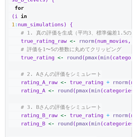
for
 (i 
in
1
:
num_simulations) {
# 1. 真の評価を生成（平均3、標準偏差1.5
    true_rating_raw 
<-
rnorm
(num_movies, 
m
# 評価を1〜5の整数に丸めてクリッピング
    true_rating 
<-
round
(
pmax
(
min
(categori
# 2. Aさんの評価をシミュレート
    rating_A_raw 
<-
 true_rating 
+
rnorm
(nu
    rating_A 
<-
round
(
pmax
(
min
(categories)
# 3. Bさんの評価をシミュレート
    rating_B_raw 
<-
 true_rating 
+
rnorm
(nu
    rating_B 
<-
round
(
pmax
(
min
(categories)