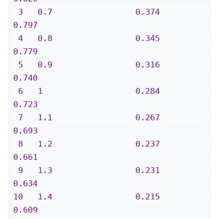
 3   0.7                 0.374               
0.797

 4   0.8                 0.345               
0.779

 5   0.9                 0.316               
0.740

 6   1                   0.284               
0.723

 7   1.1                 0.267               
0.693

 8   1.2                 0.237               
0.661

 9   1.3                 0.231               
0.634

10   1.4                 0.215               
0.609
