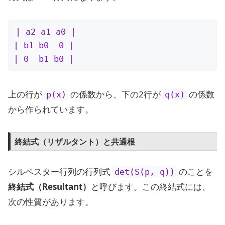
| a2 a1 a0 |

| b1 b0  0 |

| 0  b1 b0 |
上の行が
の係数から、下の2行が
の係数
p(x)
q(x)
から作られています。
終結式（リザルタント）と共通根
シルベスター行列の行列式
のことを
det(S(p, q))
終結式（Resultant）
と呼びます。この終結式には、
次の性質があります。