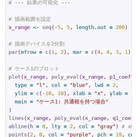
# --- 結果の可視化 ---
# 描画範囲を設定
x_range 
<-
seq
(
-
5
, 
5
, 
length.out =
200
)
# 描画デバイスを2分割
par
(
mfrow =
c
(
1
, 
2
), 
mar =
c
(
4
, 
4
, 
3
, 
1
))
# ケース1のプロット
plot
(x_range, 
poly_eval
(x_range, p1_coeffs
type =
"l"
, 
col =
"blue"
, 
lwd =
2
,
ylim =
c
(
-
10
, 
10
), 
xlab =
"x"
, 
ylab =
"y
main =
"ケース1: 共通根を持つ場合"
)
lines
(x_range, 
poly_eval
(x_range, q1_coeff
abline
(
h =
0
, 
lty =
2
, 
col =
"gray"
) 
# x軸
points
(
2
, 
0
, 
col =
"purple"
, 
pch =
19
, 
cex