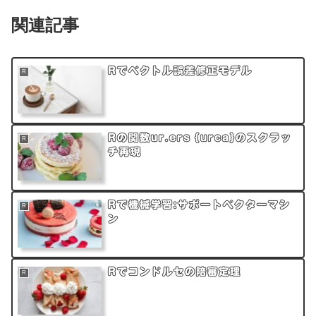
関連記事
Rでベクトル誤差修正モデル
R
Rの関数ur.ers {urca}のスクラッ
R
チ再現
Rで機械学習:サポートベクターマシ
R
ン
Rでコンドルセの陪審定理
R