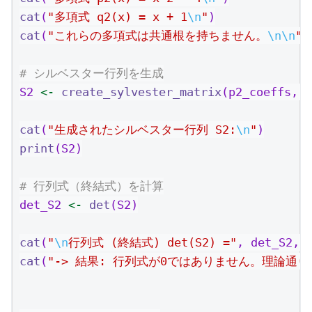
cat
(
"多項式 q2(x) = x + 1
\n
"
)
cat
(
"これらの多項式は共通根を持ちません。
\n\n
"
)
# シルベスター行列を生成
S2 
<-
create_sylvester_matrix
(p2_coeffs, q
cat
(
"生成されたシルベスター行列 S2:
\n
"
)
print
(S2)
# 行列式（終結式）を計算
det_S2 
<-
det
(S2)
cat
(
"
\n
行列式 (終結式) det(S2) ="
, det_S2, 
cat
(
"-> 結果: 行列式が0ではありません。理論