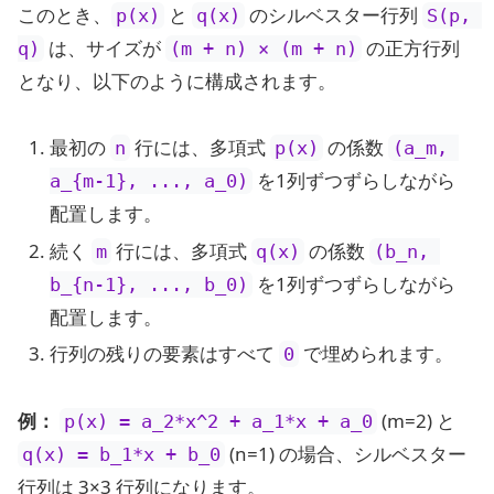
このとき、
と
のシルベスター行列
p(x)
q(x)
S(p, 
は、サイズが
の正方行列
q)
(m + n) × (m + n)
となり、以下のように構成されます。
最初の
行には、多項式
の係数
n
p(x)
(a_m, 
を1列ずつずらしながら
a_{m-1}, ..., a_0)
配置します。
続く
行には、多項式
の係数
m
q(x)
(b_n, 
を1列ずつずらしながら
b_{n-1}, ..., b_0)
配置します。
行列の残りの要素はすべて
で埋められます。
0
例：
(m=2) と
p(x) = a_2*x^2 + a_1*x + a_0
(n=1) の場合、シルベスター
q(x) = b_1*x + b_0
行列は 3×3 行列になります。