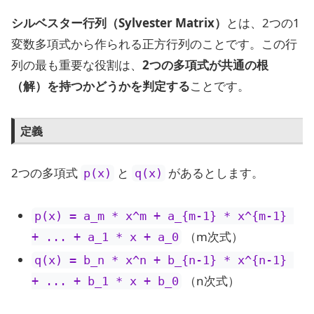
シルベスター行列（Sylvester Matrix）
とは、2つの1
変数多項式から作られる正方行列のことです。この行
列の最も重要な役割は、
2つの多項式が共通の根
（解）を持つかどうかを判定する
ことです。
定義
2つの多項式
と
があるとします。
p(x)
q(x)
p(x) = a_m * x^m + a_{m-1} * x^{m-1} 
（m次式）
+ ... + a_1 * x + a_0
q(x) = b_n * x^n + b_{n-1} * x^{n-1} 
（n次式）
+ ... + b_1 * x + b_0