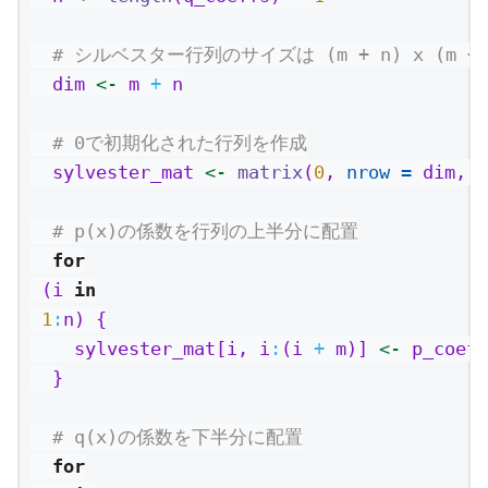
# シルベスター行列のサイズは (m + n) x (m + 
  dim 
<-
 m 
+
 n
# 0で初期化された行列を作成
  sylvester_mat 
<-
matrix
(
0
, 
nrow =
 dim, 
n
# p(x)の係数を行列の上半分に配置
for
 (i 
in
1
:
n) {
    sylvester_mat[i, i
:
(i 
+
 m)] 
<-
 p_coeff
  }
# q(x)の係数を下半分に配置
for