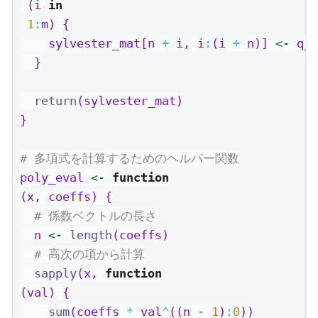
 (i 
in
1
:
m) {
    sylvester_mat[n 
+
 i, i
:
(i 
+
 n)] 
<-
 q_c
  }
return
(sylvester_mat)
}
# 多項式を計算するためのヘルパー関数
poly_eval 
<-
function
(x, coeffs) {
# 係数ベクトルの長さ
  n 
<-
length
(coeffs)
# 高次の項から計算
sapply
(x, 
function
(val) {
sum
(coeffs 
*
 val
^
((n 
-
1
)
:
0
))