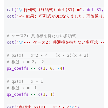
cat
(
"
\n
行列式 (終結式) det(S1) ="
, det_S1, 
cat
(
"-> 結果: 行列式が0になりました。理論通り
# ケース2: 共通根を持たない多項式
cat
(
"
\n
--- ケース2: 共通根を持たない多項式 ---
# p2(x) = x^2 - 4 = (x - 2)(x + 2)
# 根は x = 2, -2
p2_coeffs 
<-
c
(
1
, 
0
, 
-
4
)
# q2(x) = x + 1
# 根は x = -1
q2_coeffs 
<-
c
(
1
, 
1
)
cat
(
"多項式 p2(x) = x^2 - 4
\n
"
)