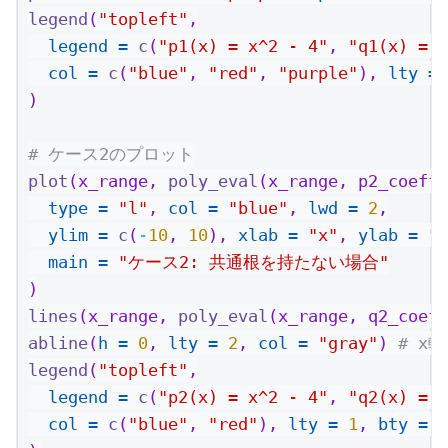
legend
(
"topleft"
,
legend =
c
(
"p1(x) = x^2 - 4"
, 
"q1(x) = x
col =
c
(
"blue"
, 
"red"
, 
"purple"
), 
lty =
)
# ケース2のプロット
plot
(x_range, 
poly_eval
(x_range, p2_coeffs
type =
"l"
, 
col =
"blue"
, 
lwd =
2
,
ylim =
c
(
-
10
, 
10
), 
xlab =
"x"
, 
ylab =
"y
main =
"ケース2: 共通根を持たない場合"
)
lines
(x_range, 
poly_eval
(x_range, q2_coeff
abline
(
h =
0
, 
lty =
2
, 
col =
"gray"
) 
# x軸
legend
(
"topleft"
,
legend =
c
(
"p2(x) = x^2 - 4"
, 
"q2(x) = x
col =
c
(
"blue"
, 
"red"
), 
lty =
1
, 
bty =
"