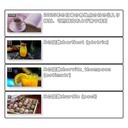
2025年の日本の各地点の日の出入り
STEM
時刻、可照時間および南中時刻
Rの関数:barNest {plotrix}
R
Rの関数:horvitz_thompson
R
{estimatr}
Rの関数:hurdle {pscl}
R