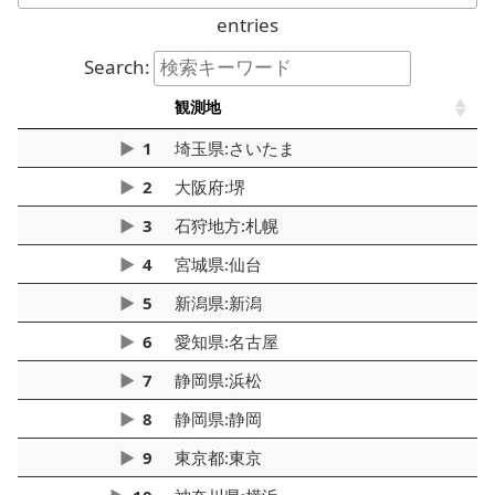
entries
Search:
観測地
1
埼玉県:さいたま
2
大阪府:堺
3
石狩地方:札幌
4
宮城県:仙台
5
新潟県:新潟
6
愛知県:名古屋
7
静岡県:浜松
8
静岡県:静岡
9
東京都:東京