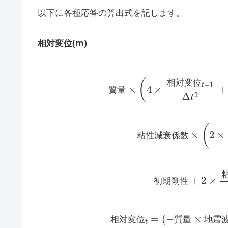
以下に各種応答の算出式を記します。
相対変位(m)
(1)
質
量
×
(
4
×
相
対
変
位
t
−
1
Δ
t
2
相
対
変
位
質
量
(2)
粘
性
減
衰
係
数
×
(
2
×
粘
性
減
衰
係
数
(3)
初
期
剛
性
+
2
×
粘
初
期
剛
性
(4)
相
対
変
位
t
=
(
−
質
量
×
地
相
対
変
位
質
量
地
震