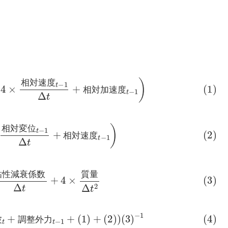
+
4
×
相
対
速
度
t
−
1
Δ
t
+
相
対
加
速
度
t
−
1
)
相
対
速
度
相
対
加
速
度
相
対
変
位
t
−
1
Δ
t
+
相
対
速
度
t
−
1
)
相
対
変
位
相
対
速
度
性
減
衰
係
数
Δ
t
+
4
×
質
量
Δ
t
2
粘
性
減
衰
係
数
質
量
震
波
t
+
調
整
外
力
t
−
1
+
(
1
)
+
(
2
)
)
(
3
)
−
1
波
調
整
外
力