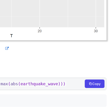
max
(
abs
(earthquake_wave)))
Copy