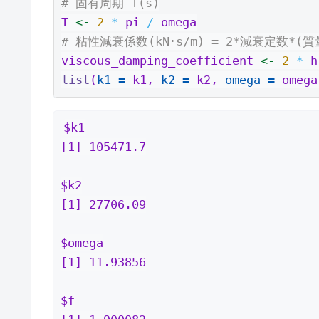
# 固有周期 T(s)
T 
<-
2
*
 pi 
/
 omega
# 粘性減衰係数(kN･s/m) = 2*減衰定数*(質
viscous_damping_coefficient 
<-
2
*
 h
list
(
k1 =
 k1, 
k2 =
 k2, 
omega =
 omega
$k1

[1] 105471.7

$k2

[1] 27706.09

$omega

[1] 11.93856

$f
