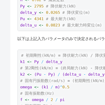
Py 
<-
2795
# 降伏耐力(kN)
delta_y 
<-
0.0265
# 降伏変位(m)
Pu 
<-
4341
# 最大耐力(kN)
delta_u 
<-
0.0823
# 最大耐力時変位(m)
以下は上記入力パラメータのみで決定されるパラ
# 初期剛性(kN/m) = 降伏耐力(kN) / 降伏
k1 
<-
 Py 
/
 delta_y
# 第2剛性(kN/m) = (終局耐力(kN) - 降伏
k2 
<-
 (Pu 
-
 Py) 
/
 (delta_u 
-
 delta_y
# 固有円振動数(rad/s) = (初期剛性(kN/m)
omega 
<-
 (k1 
/
 m)
^
0.5
# 固有振動数(Hz)
f 
<-
 omega 
/
2
/
 pi