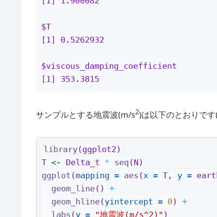
[1] 1.900082

$T

[1] 0.5262932

$viscous_damping_coefficient

[1] 353.3815
2
サンプルとする地震波(m/s
)は以下のとおりです
library
(ggplot2)
T 
<-
 Delta_t 
*
seq
(N)
ggplot
(
mapping =
aes
(
x =
 T, 
y =
 eart
geom_line
() 
+
geom_hline
(
yintercept =
0
) 
+
labs
(
y =
"地震波(m/s^2)"
)