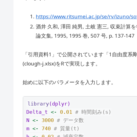
https://www.ritsumei.ac.jp/se/rv/izuno/s
酒井 久和, 澤田 純男, 土岐 憲三, 収束
論文集, 1995, 1995 巻, 507 号, p. 137-147
「引用資料1」で公開されています「1自由度系
(clough-j.xlsx)をRで実現します。
始めに以下のパラメータを入力します。
library
(dplyr)
Delta_t 
<-
0.01
# 時間刻み(s)
N 
<-
3000
# データ数
m 
<-
740
# 質量(t)
h 
<-
0.02
# 減衰定数