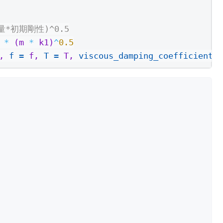
量*初期剛性)^0.5
 
*
 (m 
*
 k1)
^
0.5
, 
f =
 f, 
T =
 T, 
viscous_damping_coefficient =