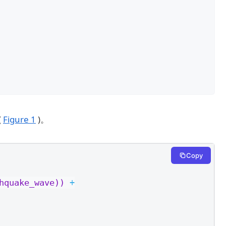
(
Figure 1
)。
Copy
hquake_wave)) 
+