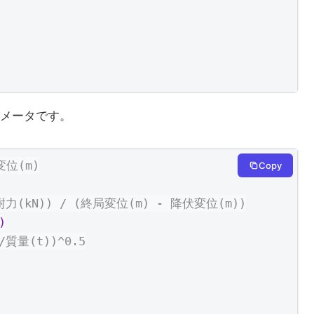
メータです。
変位(m)
Copy
耐力(kN)) / (終局変位(m) - 降伏変位(m))
)
/質量(t))^0.5