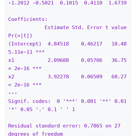
-1.2012 -0.5021  0.1015  0.4110  1.6739 

Coefficients:

            Estimate Std. Error t value 
Pr(>|t|)    

(Intercept)  4.84518    0.46217   10.48 
5.11e-11 ***

x1           2.09688    0.05706   36.75  
< 2e-16 ***

x2           3.92278    0.06509   60.27  
< 2e-16 ***

---

Signif. codes:  0 '***' 0.001 '**' 0.01 
'*' 0.05 '.' 0.1 ' ' 1

Residual standard error: 0.7865 on 27 
degrees of freedom
