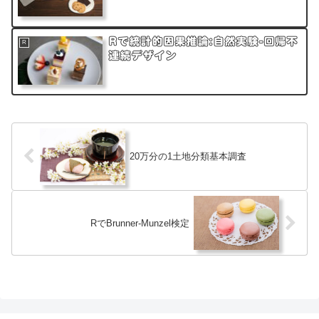
Rで統計的因果推論:自然実験-回帰不
R
連続デザイン
20万分の1土地分類基本調査
RでBrunner-Munzel検定