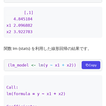
       [,1]

   4.845184

x1 2.096882

x2 3.922783
関数 lm {stats} を利用した線形回帰の結果です。
(lm_model 
<-
lm
(y 
~
 x1 
+
 x2))
Copy
Call:

lm(formula = y ~ x1 + x2)
