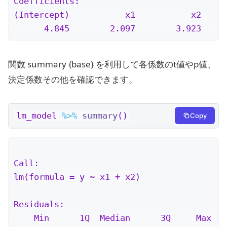
Coefficients:

(Intercept)           x1           x2  

      4.845        2.097        3.923  
関数 summary {base} を利用して各係数のt値やp値、
決定係数その他を確認できます。
lm_model 
%>%
summary
()
Copy
Call:

lm(formula = y ~ x1 + x2)

Residuals:

    Min      1Q  Median      3Q     Max 
