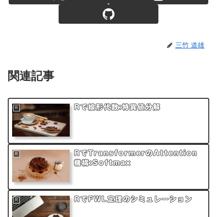
三竹 道雄
関連記事
Rで線形代数:特異値分解
R
RでTransformerのAttention
R
機構:Softmax
RでFWL定理のシミュレーション
R