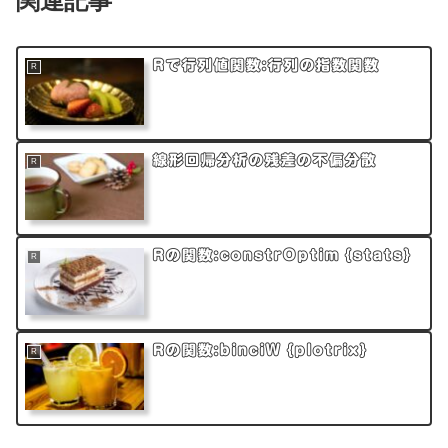
関連記事
Rで行列値関数:行列の指数関数
R
線形回帰分析の残差の不偏分散
R
Rの関数:constrOptim {stats}
R
Rの関数:binciW {plotrix}
R