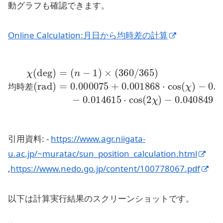
動グラフも確認できます。
Online Calculation:月日から均時差の計算
−
均時差(rad)
0.032077
χ
(
deg
=
0.000075
)
−
=
0.040849
(
n
⋅
sin
−
1
(
)
χ
×
)
(
+
−
360
0.001868
0.014615
⋅
sin
/
365
(
2
χ
)
)
⋅
⋅
cos
cos
(
(
χ
2
)
χ
)
均
時
差
引用資料: -
https://www.agr.niigata-
u.ac.jp/~muratac/sun_position_calculation.html
,
https://www.nedo.go.jp/content/100778067.pdf
以下は計算実行結果のスクリーンショットです。