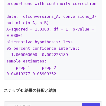
proportions with continuity correction

data:  c(conversions_A, conversions_B) 
out of c(n_A, n_B)

X-squared = 1.8308, df = 1, p-value = 
0.08801

alternative hypothesis: less

95 percent confidence interval:

 -1.000000000  0.002223189

sample estimates:

    prop 1     prop 2 

0.04819277 0.05909352 
ステップ4: 結果の解釈と結論