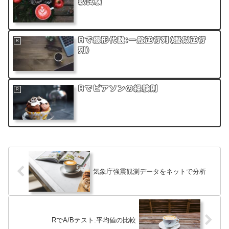
較試験
Rで線形代数:一般逆行列(擬似逆行
R
列)
Rでピアソンの経験則
R
気象庁強震観測データをネットで分析
RでA/Bテスト:平均値の比較