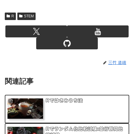
R
STEM
三竹 道雄
関連記事
Rではさみうち法
R
Rでランダム化比較試験:並行群間比
R