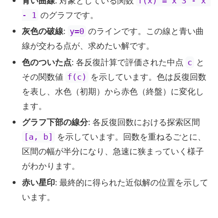
青い曲線
: 対象としている関数
f(x) = x^3 - x 
のグラフです。
- 1
灰色の破線
:
のラインです。この線と青い曲
y=0
線が交わる点が、求めたい解です。
色のついた点
: 各反復計算で評価された中点
と
c
その関数値
を示しています。色は反復回数
f(c)
を表し、水色（初期）から赤色（終盤）に変化し
ます。
グラフ下部の線分
: 各反復回数における探索区間
を示しています。回数を重ねるごとに、
[a, b]
区間の幅が半分になり、急速に狭まっていく様子
がわかります。
赤い星印
: 最終的に得られた近似解の位置を示して
います。