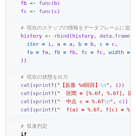
    fb 
<-
func
(b)
    fc 
<-
func
(c)
# 現在のステップの情報をデータフレームに追加
    history 
<-
rbind
(history, 
data.frame
(
iter =
 i, 
a =
 a, 
b =
 b, 
c =
 c,
fa =
 fa, 
fb =
 fb, 
fc =
 fc, 
width =
 b
    ))
# 現在の状態を出力
cat
(
sprintf
(
"【反復 %d回目】
\n
"
, i))
cat
(
sprintf
(
"  区間 = [%.6f, %.6f], 区
cat
(
sprintf
(
"  中点 c = %.6f
\n
"
, c))
cat
(
sprintf
(
"  f(a) = %.6f, f(c) = %.6
# 収束判定
if