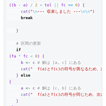
 ((b 
-
 a) 
/
2
<
 tol 
||
 fc 
==
0
) {
cat
(
"
\n
--- 収束しました ---
\n\n
"
)
break
    }
# 区間の更新
if
 (fa 
*
 fc 
<
0
) {
      b 
<-
 c 
# 解は [a, c] にある
cat
(
"  f(a)とf(c)の符号が異なるため、次
    } 
else
 {
      a 
<-
 c 
# 解は [c, b] にある
cat
(
"  f(a)とf(c)の符号が同じため、次の
    }