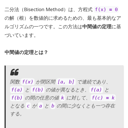
二分法（Bisection Method）は、方程式
f(x) = 0
の解（根）を数値的に求めるための、最も基本的なア
ルゴリズムの一つです。この方法は
中間値の定理
に基
づいています。
中間値の定理とは？
関数
が閉区間
で連続であり、
f(x)
[a, b]
と
の値が異なるとき、
と
f(a)
f(b)
f(a)
の間の任意の値
に対して、
f(b)
k
f(c) = k
となる
が
と
の間に少なくとも一つ存在
c
a
b
する。