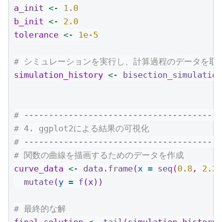
a_init 
<-
1.0
b_init 
<-
2.0
tolerance 
<-
1e-5
# シミュレーションを実行し、計算過程のデータを取
simulation_history 
<-
bisection_simulation
# ----------------------------------------
# 4. ggplot2による結果の可視化
# ----------------------------------------
# 関数の曲線を描画するためのデータを作成
curve_data 
<-
data.frame
(
x =
seq
(
0.8
, 
2.2
,
mutate
(
y =
f
(x))
# 最終的な解
final_solution 
<-
tail
(simulation_history,