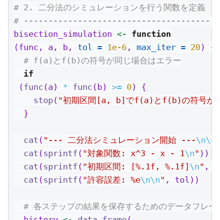
# 2. 二分法のシミュレーションを行う関数を定義
# ----------------------------------------
bisection_simulation 
<-
function
(func, a, b, 
tol =
1e-6
, 
max_iter =
20
) {
# f(a)とf(b)の符号が同じ場合はエラー
if
 (
func
(a) 
*
func
(b) 
>=
0
) {
stop
(
"初期区間[a, b]でf(a)とf(b)の
  }
cat
(
"--- 二分法シミュレーション開始 ---
\n\n
cat
(
sprintf
(
"対象関数: x^3 - x - 1
\n
"
))
cat
(
sprintf
(
"初期区間: [%.1f, %.1f]
\n
"
, a
cat
(
sprintf
(
"許容誤差: %e
\n\n
"
, tol))
# 各ステップの結果を保存するためのデータフレー
  history 
<-
data.frame
(