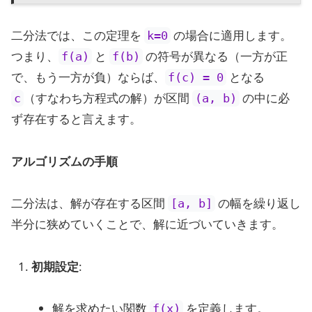
二分法では、この定理を
の場合に適用します。
k=0
つまり、
と
の符号が異なる（一方が正
f(a)
f(b)
で、もう一方が負）ならば、
となる
f(c) = 0
（すなわち方程式の解）が区間
の中に必
c
(a, b)
ず存在すると言えます。
アルゴリズムの手順
二分法は、解が存在する区間
の幅を繰り返し
[a, b]
半分に狭めていくことで、解に近づいていきます。
初期設定
:
解を求めたい関数
を定義します。
f(x)