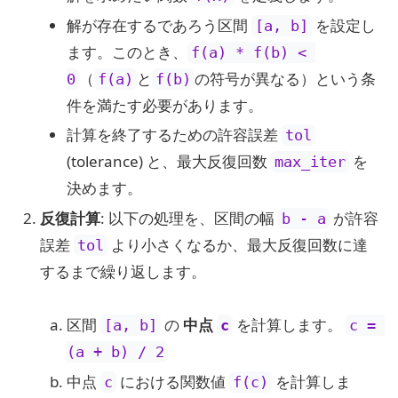
解が存在するであろう区間
を設定し
[a, b]
ます。このとき、
f(a) * f(b) < 
（
と
の符号が異なる）という条
0
f(a)
f(b)
件を満たす必要があります。
計算を終了するための許容誤差
tol
(tolerance) と、最大反復回数
を
max_iter
決めます。
反復計算
: 以下の処理を、区間の幅
が許容
b - a
誤差
より小さくなるか、最大反復回数に達
tol
するまで繰り返します。
区間
の
中点
を計算します。
[a, b]
c
c = 
(a + b) / 2
中点
における関数値
を計算しま
c
f(c)