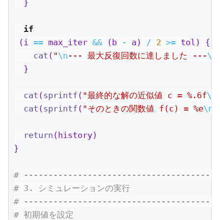
  }
if
 (i 
==
 max_iter 
&&
 (b 
-
 a) 
/
2
>=
 tol) {
cat
(
"
\n
--- 最大反復回数に達しました ---
\n
  }
cat
(
sprintf
(
"最終的な解の近似値 c = %.6f
\n
cat
(
sprintf
(
"そのときの関数値 f(c) = %e
\n
"
return
(history)
}
# ----------------------------------------
# 3. シミュレーションの実行
# ----------------------------------------
# 初期値を設定