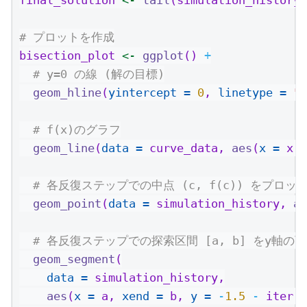
# プロットを作成
bisection_plot 
<-
ggplot
() 
+
# y=0 の線 (解の目標)
geom_hline
(
yintercept =
0
, 
linetype =
"d
# f(x)のグラフ
geom_line
(
data =
 curve_data, 
aes
(
x =
 x, 
# 各反復ステップでの中点 (c, f(c)) をプロッ
geom_point
(
data =
 simulation_history, 
ae
# 各反復ステップでの探索区間 [a, b] をy軸の
geom_segment
(
data =
 simulation_history,
aes
(
x =
 a, 
xend =
 b, 
y =
-
1.5
-
 iter 
*