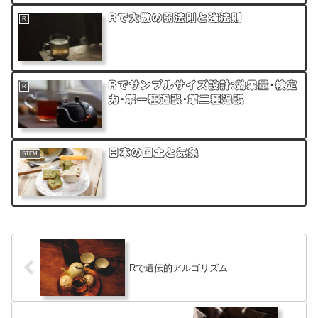
Rで大数の弱法則と強法則
R
Rでサンプルサイズ設計:効果量･検定
R
力･第一種過誤･第二種過誤
日本の国土と気象
STEM
Rで遺伝的アルゴリズム