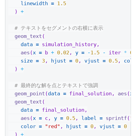
linewidth =
1.5
  ) 
+
# テキストをセグメントの右横に表示
geom_text
(
data =
 simulation_history,
aes
(
x =
 b 
+
0.02
, 
y =
-
1.5
-
 iter 
*
0.
size =
3
, 
hjust =
0
, 
vjust =
0.5
, 
colo
  ) 
+
# 最終的な解を点とテキストで強調
geom_point
(
data =
 final_solution, 
aes
(
x 
geom_text
(
data =
 final_solution,
aes
(
x =
 c, 
y =
0.5
, 
label =
sprintf
(
"
color =
"red"
, 
hjust =
0
, 
vjust =
0
  ) 
+