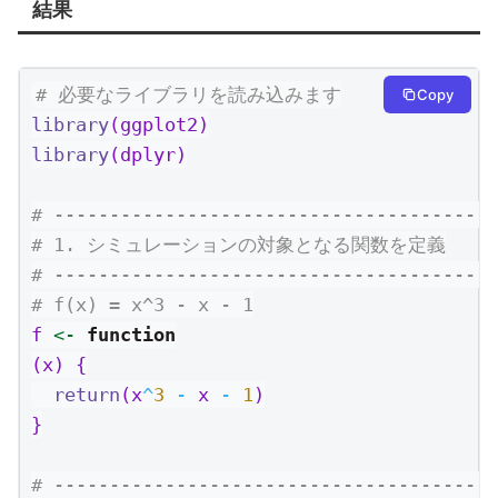
結果
# 必要なライブラリを読み込みます
Copy
library
(ggplot2)
library
(dplyr)
# ----------------------------------------
# 1. シミュレーションの対象となる関数を定義
# ----------------------------------------
# f(x) = x^3 - x - 1
f 
<-
function
(x) {
return
(x
^
3
-
 x 
-
1
)
}
# ----------------------------------------