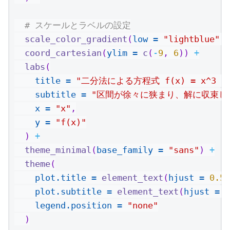
# スケールとラベルの設定
scale_color_gradient
(
low =
"lightblue"
, 
coord_cartesian
(
ylim =
c
(
-
9
, 
6
)) 
+
labs
(
title =
"二分法による方程式 f(x) = x^3 -
subtitle =
"区間が徐々に狭まり、解に収束し
x =
"x"
,
y =
"f(x)"
  ) 
+
theme_minimal
(
base_family =
"sans"
) 
+
theme
(
plot.title =
element_text
(
hjust =
0.5
,
plot.subtitle =
element_text
(
hjust =
0
legend.position =
"none"
  )