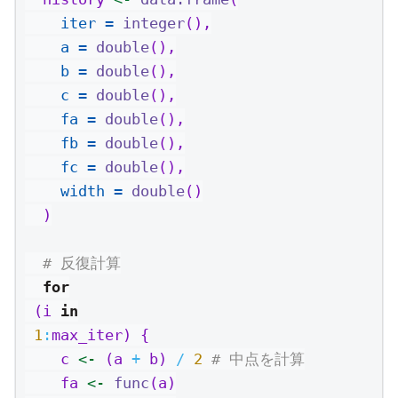
iter =
integer
(),
a =
double
(),
b =
double
(),
c =
double
(),
fa =
double
(),
fb =
double
(),
fc =
double
(),
width =
double
()
  )
# 反復計算
for
 (i 
in
1
:
max_iter) {
    c 
<-
 (a 
+
 b) 
/
2
# 中点を計算
    fa 
<-
func
(a)