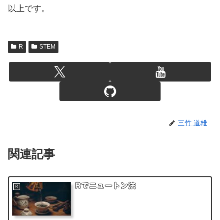
以上です。
R
STEM
三竹 道雄
関連記事
Rでニュートン法
R