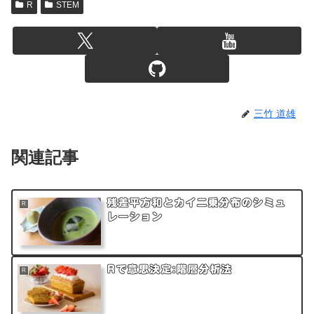
R
STEM
三竹 道雄
関連記事
残差平方和とカイ二乗分布のシミュ
R
レーション
Rで意思決定:階層分析法
R