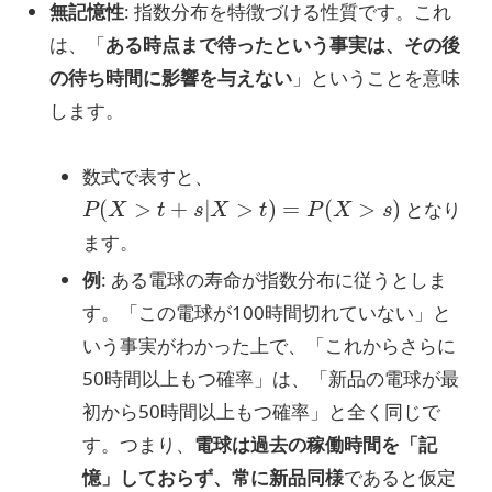
無記憶性
: 指数分布を特徴づける性質です。これ
は、「
ある時点まで待ったという事実は、その後
の待ち時間に影響を与えない
」ということを意味
します。
数式で表すと、
P
(
X
>
t
+
s
|
X
>
t
)
=
P
(
X
>
s
)
となり
ます。
例
: ある電球の寿命が指数分布に従うとしま
す。「この電球が100時間切れていない」と
いう事実がわかった上で、「これからさらに
50時間以上もつ確率」は、「新品の電球が最
初から50時間以上もつ確率」と全く同じで
す。つまり、
電球は過去の稼働時間を「記
憶」しておらず、常に新品同様
であると仮定