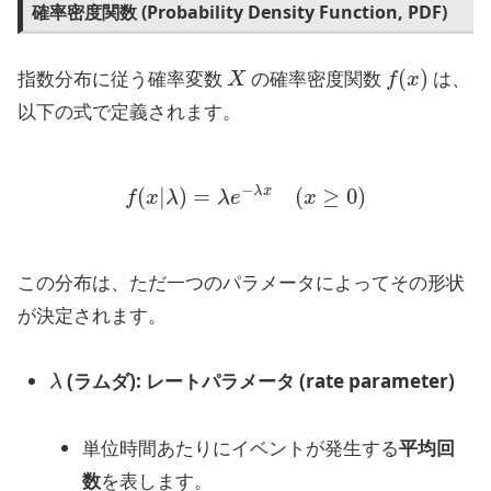
確率密度関数 (Probability Density Function, PDF)
X
f
(
x
)
指数分布に従う確率変数
の確率密度関数
は、
以下の式で定義されます。
f
(
x
|
λ
)
=
λ
e
−
λ
x
(
x
≥
0
)
この分布は、ただ一つのパラメータによってその形状
が決定されます。
λ
(ラムダ): レートパラメータ (rate parameter)
単位時間あたりにイベントが発生する
平均回
数
を表します。