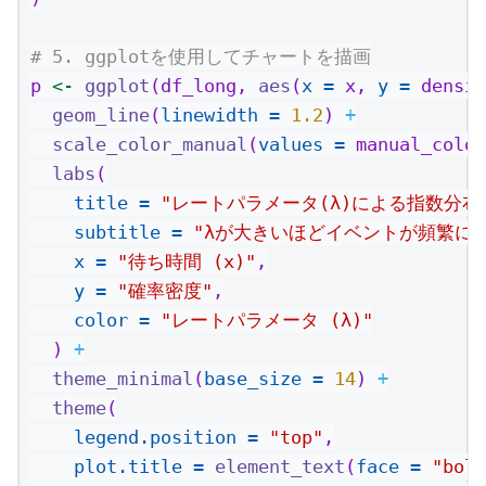
# 5. ggplotを使用してチャートを描画
p 
<-
ggplot
(df_long, 
aes
(
x =
 x, 
y =
 densit
geom_line
(
linewidth =
1.2
) 
+
scale_color_manual
(
values =
 manual_color
labs
(
title =
"レートパラメータ(λ)による指数分布
subtitle =
"λが大きいほどイベントが頻繁に
x =
"待ち時間 (x)"
,
y =
"確率密度"
,
color =
"レートパラメータ (λ)"
  ) 
+
theme_minimal
(
base_size =
14
) 
+
theme
(
legend.position =
"top"
,
plot.title =
element_text
(
face =
"bold