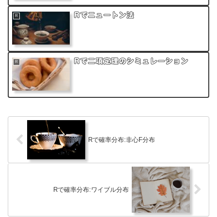
Rでニュートン法
R
Rで二項定理のシミュレーション
R
Rで確率分布:非心F分布
Rで確率分布:ワイブル分布