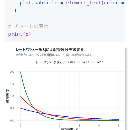
plot.subtitle =
element_text
(
color =
"
  )
# チャートの表示
print
(p)