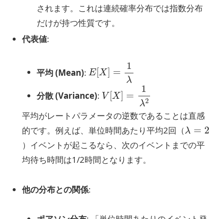
されます。これは連続確率分布では指数分布
だけが持つ性質です。
代表値
:
E
[
X
]
=
1
λ
平均 (Mean)
:
V
[
X
]
=
1
λ
2
分散 (Variance)
:
平均がレートパラメータの逆数であることは直感
λ
=
2
的です。例えば、単位時間あたり平均2回（
）イベントが起こるなら、次のイベントまでの平
均待ち時間は1/2時間となります。
他の分布との関係
:
ポアソン分布
: 「単位時間あたりのイベント発