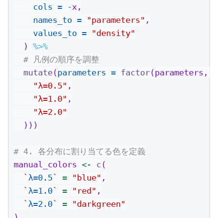
cols =
-
x,
names_to =
"parameters"
,
values_to =
"density"
  ) 
%>%
# 凡例の順序を調整
mutate
(
parameters =
factor
(parameters, 
l
"λ=0.5"
,
"λ=1.0"
,
"λ=2.0"
  )))
# 4. 各分布に割り当てる色を定義
manual_colors 
<-
c
(
`
λ=0.5
`
=
"blue"
,
`
λ=1.0
`
=
"red"
,
`
λ=2.0
`
=
"darkgreen"
)