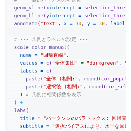
geom_vline
(
xintercept =
 selection_thresh
geom_hline
(
yintercept =
 selection_thresh
annotate
(
"text"
, 
x =
30
, 
y =
30
, 
label =
# --- 凡例とラベルの設定 ---
scale_color_manual
(
name =
"回帰直線"
,
values =
c
(
"全体集団"
=
"darkgreen"
, 
"
labels =
c
(
paste
(
"全体 (相関:"
, 
round
(cor_popula
paste
(
"選択後 (相関:"
, 
round
(cor_sele
    ) 
# 凡例に相関係数を表示
  ) 
+
labs
(
title =
"バークソンのパラドックス: 回帰直
subtitle =
"選択バイアスにより、水平な回帰