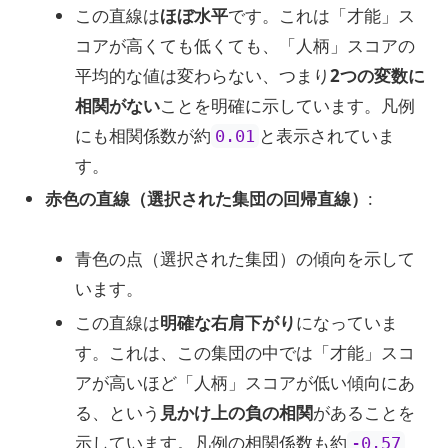
この直線は
ほぼ水平
です。これは「才能」ス
コアが高くても低くても、「人柄」スコアの
平均的な値は変わらない、つまり
2つの変数に
相関がない
ことを明確に示しています。凡例
にも相関係数が約
と表示されていま
0.01
す。
赤色の直線（選択された集団の回帰直線）
:
青色の点（選択された集団）の傾向を示して
います。
この直線は
明確な右肩下がり
になっていま
す。これは、この集団の中では「才能」スコ
アが高いほど「人柄」スコアが低い傾向にあ
る、という
見かけ上の負の相関
があることを
示しています。凡例の相関係数も約
-0.57