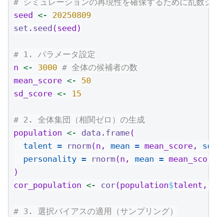
# シミュレーションの再現性を確保するために乱数シ
seed 
<-
20250809
set.seed
(seed)
# 1. パラメータ設定
n 
<-
3000
# 全体の候補者の数
mean_score 
<-
50
sd_score 
<-
15
# 2. 全体集団（相関ゼロ）の生成
population 
<-
data.frame
(
talent =
rnorm
(n, 
mean =
 mean_score, 
sd 
personality =
rnorm
(n, 
mean =
 mean_score
)
cor_population 
<-
cor
(population
$
talent, p
# 3. 選択バイアスの適用（サンプリング）