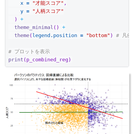
x =
"才能スコア"
,
y =
"人柄スコア"
  ) 
+
theme_minimal
() 
+
theme
(
legend.position =
"bottom"
) 
# 凡
# プロットを表示
print
(p_combined_reg)