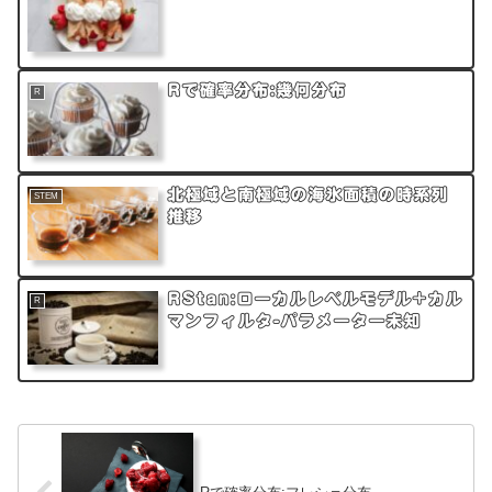
Rで確率分布:幾何分布
R
北極域と南極域の海氷面積の時系列
STEM
推移
RStan:ローカルレベルモデル+カル
R
マンフィルタ-パラメーター未知