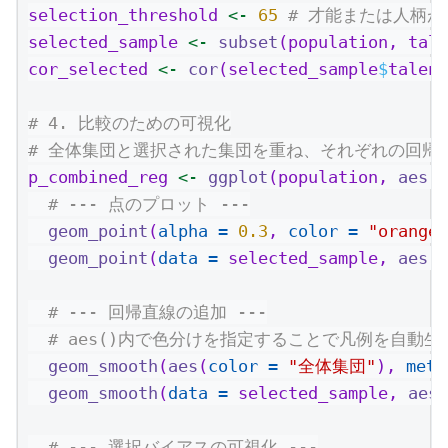
selection_threshold 
<-
65
# 才能または人柄が
selected_sample 
<-
subset
(population, tale
cor_selected 
<-
cor
(selected_sample
$
talent
# 4. 比較のための可視化
# 全体集団と選択された集団を重ね、それぞれの回帰
p_combined_reg 
<-
ggplot
(population, 
aes
(
x
# --- 点のプロット ---
geom_point
(
alpha =
0.3
, 
color =
"orange"
geom_point
(
data =
 selected_sample, 
aes
(
x
# --- 回帰直線の追加 ---
# aes()内で色分けを指定することで凡例を自動生
geom_smooth
(
aes
(
color =
"全体集団"
), 
meth
geom_smooth
(
data =
 selected_sample, 
aes
(
# --- 選択バイアスの可視化 ---