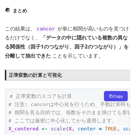
まとめ
この結果は、
が単に相関が高いものを見つけ
cancor
るだけでなく、
「データの中に隠れている複数の異な
る関係性（因子1のつながり、因子2のつながり）」を
分離して抽出できた
ことを示しています。
正準変数の計算と可視化
# 正準変数のスコアを計算
Copy
# 注意: cancorは中心化を行うため、手動計算時
# 相関を見る目的では、係数をそのまま掛けても形状
# ここでは厳密に中心化してから適用します。
X_centered 
<-
scale
(X, 
center =
TRUE
, 
scal