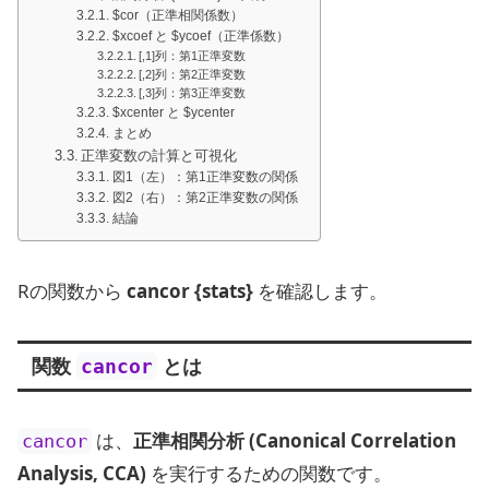
$cor（正準相関係数）
$xcoef と $ycoef（正準係数）
[,1]列：第1正準変数
[,2]列：第2正準変数
[,3]列：第3正準変数
$xcenter と $ycenter
まとめ
正準変数の計算と可視化
図1（左）：第1正準変数の関係
図2（右）：第2正準変数の関係
結論
Rの関数から
cancor {stats}
を確認します。
関数
とは
cancor
は、
正準相関分析 (Canonical Correlation
cancor
Analysis, CCA)
を実行するための関数です。