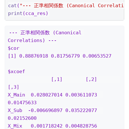
cat
(
"--- 正準相関係数 (Canonical Correlation
print
(cca_res)
--- 正準相関係数 (Canonical 
Correlations) ---

$cor

[1] 0.88876918 0.81756779 0.00653527

$xcoef

               [,1]        [,2]        
[,3]

X_Main  0.028027014 0.003611073  
0.01475633

X_Sub  -0.006696897 0.035222077  
0.02152600

X_Mix   0.001718242 0.004828756 