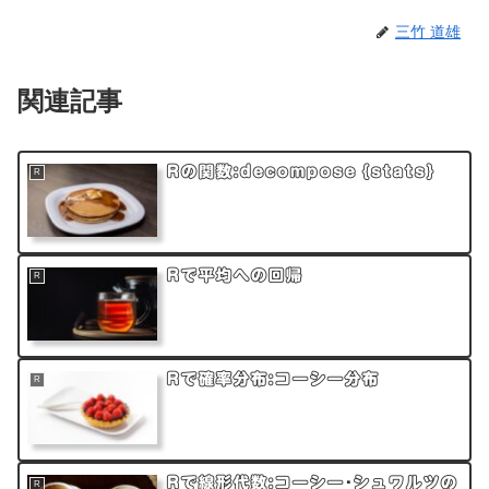
三竹 道雄
関連記事
Rの関数:decompose {stats}
R
Rで平均への回帰
R
Rで確率分布:コーシー分布
R
Rで線形代数:コーシー･シュワルツの
R