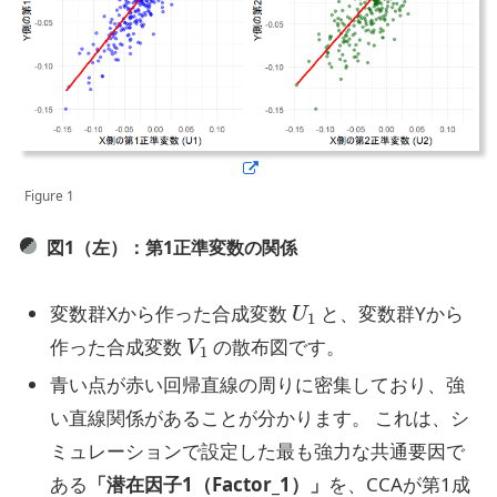
Figure 1
図1（左）：第1正準変数の関係
U
1
変数群Xから作った合成変数
と、変数群Yから
V
1
作った合成変数
の散布図です。
青い点が赤い回帰直線の周りに密集しており、強
い直線関係があることが分かります。 これは、シ
ミュレーションで設定した最も強力な共通要因で
ある
「潜在因子1（Factor_1）」
を、CCAが第1成