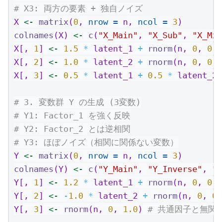
# X3: 両方の要素 + 独自ノイズ
X 
<-
matrix
(
0
, 
nrow =
 n, 
ncol =
3
)
colnames
(X) 
<-
c
(
"X_Main"
, 
"X_Sub"
, 
"X_Mix
X[, 
1
] 
<-
1.5
*
 latent_1 
+
rnorm
(n, 
0
, 
0.5
X[, 
2
] 
<-
1.0
*
 latent_2 
+
rnorm
(n, 
0
, 
0.5
X[, 
3
] 
<-
0.5
*
 latent_1 
+
0.5
*
 latent_2 
# 3. 変数群 Y の生成 (3変数)
# Y1: Factor_1 を強く反映
# Y2: Factor_2 とは逆相関
# Y3: ほぼノイズ（相関に関係ない変数）
Y 
<-
matrix
(
0
, 
nrow =
 n, 
ncol =
3
)
colnames
(Y) 
<-
c
(
"Y_Main"
, 
"Y_Inverse"
, 
"Y
Y[, 
1
] 
<-
1.2
*
 latent_1 
+
rnorm
(n, 
0
, 
0.5
Y[, 
2
] 
<-
-
1.0
*
 latent_2 
+
rnorm
(n, 
0
, 
0.
Y[, 
3
] 
<-
rnorm
(n, 
0
, 
1.0
) 
# 共通因子と無関