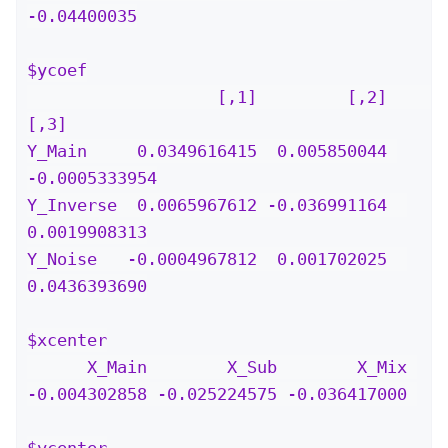
-0.04400035

$ycoef

                   [,1]         [,2]          
[,3]

Y_Main     0.0349616415  0.005850044 
-0.0005333954

Y_Inverse  0.0065967612 -0.036991164  
0.0019908313

Y_Noise   -0.0004967812  0.001702025  
0.0436393690

$xcenter

      X_Main        X_Sub        X_Mix 

-0.004302858 -0.025224575 -0.036417000 

$ycenter
