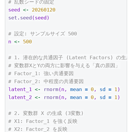
# 乱数シードの固定
seed 
<-
20260120
set.seed
(seed)
# 設定: サンプルサイズ 500
n 
<-
500
# 1. 潜在的な共通因子 (Latent Factors) の生成
# 変数群XとYの両方に影響を与える「真の原因」
# Factor_1: 強い共通要因
# Factor_2: 中程度の共通要因
latent_1 
<-
rnorm
(n, 
mean =
0
, 
sd =
1
)
latent_2 
<-
rnorm
(n, 
mean =
0
, 
sd =
1
)
# 2. 変数群 X の生成 (3変数)
# X1: Factor_1 を強く反映
# X2: Factor_2 を反映