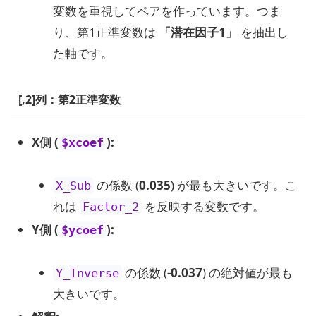
変数を重視してペアを作っています。つま
り、第1正準変数は
「潜在因子1」
を抽出し
た軸です。
[,2]列：第2正準変数
X側 (
):
$xcoef
の係数 (
0.035
) が最も大きいです。こ
X_Sub
れは
を反映する変数です。
Factor_2
Y側 (
):
$ycoef
の係数 (
-0.037
) の絶対値が最も
Y_Inverse
大きいです。