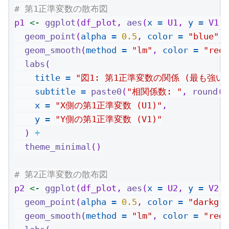
# 第1正準変数の散布図
p1 
<-
ggplot
(df_plot, 
aes
(
x =
 U1, 
y =
 V1))
geom_point
(
alpha =
0.5
, 
color =
"blue"
) 
geom_smooth
(
method =
"lm"
, 
color =
"red"
labs
(
title =
"図1: 第1正準変数の関係 (最も強い
subtitle =
paste0
(
"相関係数: "
, 
round
(
c
x =
"X側の第1正準変数 (U1)"
,
y =
"Y側の第1正準変数 (V1)"
  ) 
+
theme_minimal
()
# 第2正準変数の散布図
p2 
<-
ggplot
(df_plot, 
aes
(
x =
 U2, 
y =
 V2))
geom_point
(
alpha =
0.5
, 
color =
"darkgre
geom_smooth
(
method =
"lm"
, 
color =
"red"