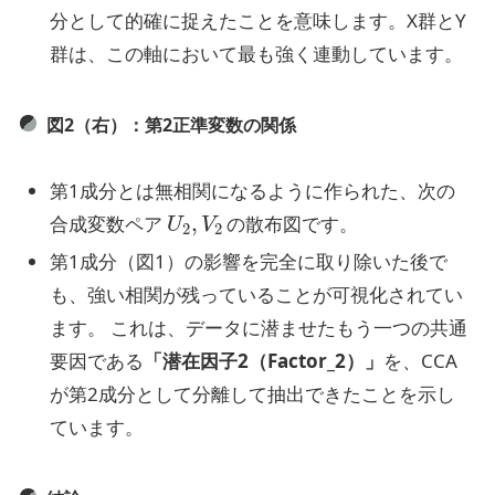
分として的確に捉えたことを意味します。X群とY
群は、この軸において最も強く連動しています。
図2（右）：第2正準変数の関係
第1成分とは無相関になるように作られた、次の
U
2
,
V
2
合成変数ペア
の散布図です。
第1成分（図1）の影響を完全に取り除いた後で
も、強い相関が残っていることが可視化されてい
ます。 これは、データに潜ませたもう一つの共通
要因である
「潜在因子2（Factor_2）」
を、CCA
が第2成分として分離して抽出できたことを示し
ています。