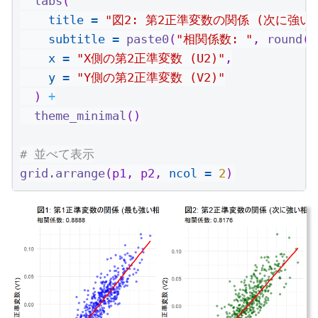
labs
(
title =
"図2: 第2正準変数の関係 (次に強い
subtitle =
paste0
(
"相関係数: "
, 
round
(
c
x =
"X側の第2正準変数 (U2)"
,
y =
"Y側の第2正準変数 (V2)"
  ) 
+
theme_minimal
()
# 並べて表示
grid.arrange
(p1, p2, 
ncol =
2
)