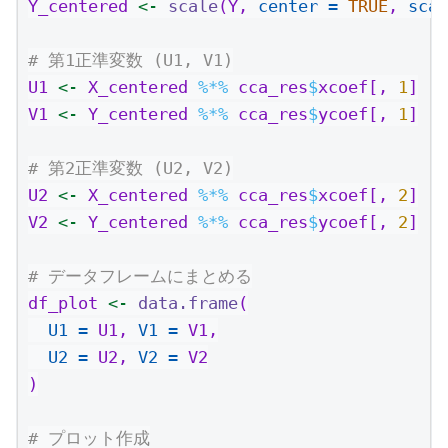
Y_centered 
<-
scale
(Y, 
center =
TRUE
, 
scal
# 第1正準変数 (U1, V1)
U1 
<-
 X_centered 
%*%
 cca_res
$
xcoef[, 
1
]
V1 
<-
 Y_centered 
%*%
 cca_res
$
ycoef[, 
1
]
# 第2正準変数 (U2, V2)
U2 
<-
 X_centered 
%*%
 cca_res
$
xcoef[, 
2
]
V2 
<-
 Y_centered 
%*%
 cca_res
$
ycoef[, 
2
]
# データフレームにまとめる
df_plot 
<-
data.frame
(
U1 =
 U1, 
V1 =
 V1,
U2 =
 U2, 
V2 =
 V2
)
# プロット作成