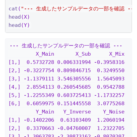
cat
(
"--- 生成したサンプルデータの一部を確認 ---
head
(X)
head
(Y)
--- 生成したサンプルデータの一部を確認 ---

         X_Main       X_Sub      X_Mix

[1,]  0.5732728 0.006331994 -0.3958316

[2,] -0.3227754 0.809846715  0.3249550

[3,] -1.1379111 3.546305556  1.5645093

[4,]  2.8554113 0.260545685  0.9542788

[5,] -1.2255349 0.603725413 -1.1732257

[6,]  0.6059975 0.151445558  3.0775268

         Y_Main   Y_Inverse    Y_Noise

[1,] -0.1402206  0.63103409  1.2060194

[2,]  0.3370663 -0.04760007  1.2322705

[3,] -1.3063783 -2.30873162 -0.8070207
