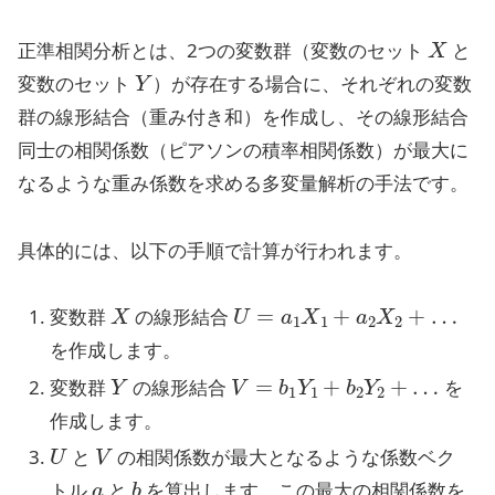
X
正準相関分析とは、2つの変数群（変数のセット
と
Y
変数のセット
）が存在する場合に、それぞれの変数
群の線形結合（重み付き和）を作成し、その線形結合
同士の相関係数（ピアソンの積率相関係数）が最大に
なるような重み係数を求める多変量解析の手法です。
具体的には、以下の手順で計算が行われます。
X
U
=
a
1
X
1
+
a
2
X
2
+
…
変数群
の線形結合
を作成します。
Y
V
=
b
1
Y
1
+
b
2
Y
2
+
…
変数群
の線形結合
を
作成します。
U
V
と
の相関係数が最大となるような係数ベク
a
b
トル
と
を算出します。この最大の相関係数を