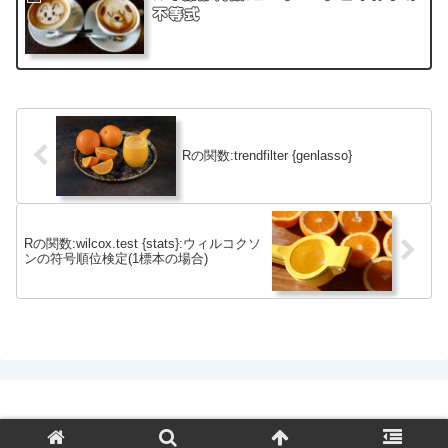
不等式
Rの関数:trendfilter {genlasso}
Rの関数:wilcox.test {stats}:ウィルコクソ
ンの符号順位検定(1標本の場合)
©
アセット･マネジメント･コンサルティング株式会社