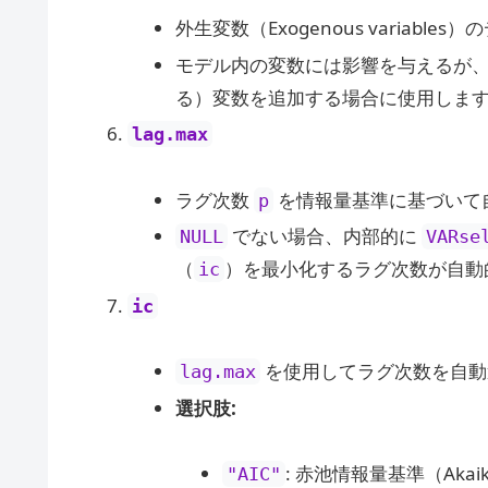
外生変数（Exogenous variable
モデル内の変数には影響を与えるが
る）変数を追加する場合に使用しま
lag.max
ラグ次数
を情報量基準に基づいて
p
でない場合、内部的に
NULL
VARse
（
）を最小化するラグ次数が自動
ic
ic
を使用してラグ次数を自動
lag.max
選択肢:
: 赤池情報量基準（Akaike I
"AIC"