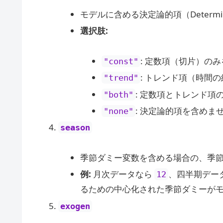
モデルに含める決定論的項（Determin
選択肢:
: 定数項（切片）の
"const"
: トレンド項（時間
"trend"
: 定数項とトレンド項
"both"
: 決定論的項を含めま
"none"
season
季節ダミー変数を含める場合の、季
例:
月次データなら
、四半期デー
12
るための中心化された季節ダミーが
exogen