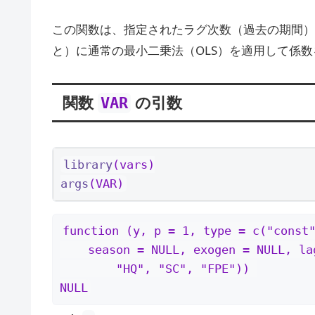
この関数は、指定されたラグ次数（過去の期間）
と）に通常の最小二乗法（OLS）を適用して係
関数
の引数
VAR
library
(vars)
args
(VAR)
function (y, p = 1, type = c("const"
    season = NULL, exogen = NULL, lag.max = NULL, ic = c("AIC", 

        "HQ", "SC", "FPE")) 

NULL