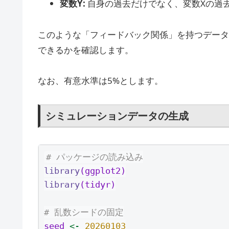
変数Y:
自身の過去だけでなく、変数Xの過
このような「フィードバック関係」を持つデータ
できるかを確認します。
なお、有意水準は5%とします。
シミュレーションデータの生成
# パッケージの読み込み
library
(ggplot2)
library
(tidyr)
# 乱数シードの固定
seed 
<-
20260103