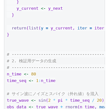
    }
    y_current 
<-
 y_next
  }
return
(
list
(
y =
 y_current, 
iter =
 iter))
}
# ----------------------------------------
# 2. 検証用データの生成
# ----------------------------------------
n_time 
<-
80
time_seq 
<-
1
:
n_time
# サイン波にノイズとスパイク（外れ値）を混入
true_wave 
<-
sin
(
2
*
 pi 
*
 time_seq 
/
20
)
obs_data 
<-
 true_wave 
+
rnorm
(n_time, 
mean