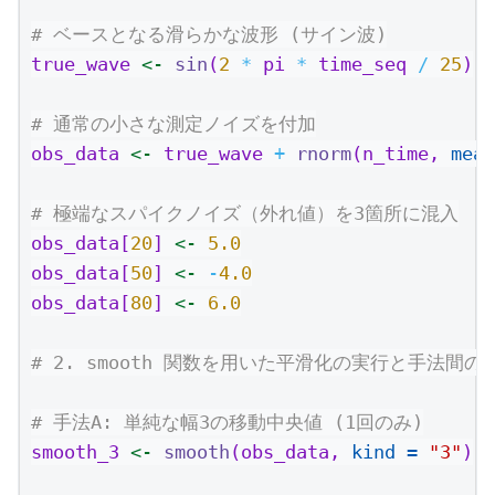
# ベースとなる滑らかな波形 (サイン波)
true_wave 
<-
sin
(
2
*
 pi 
*
 time_seq 
/
25
)
# 通常の小さな測定ノイズを付加
obs_data 
<-
 true_wave 
+
rnorm
(n_time, 
mean
# 極端なスパイクノイズ（外れ値）を3箇所に混入
obs_data[
20
] 
<-
5.0
obs_data[
50
] 
<-
-
4.0
obs_data[
80
] 
<-
6.0
# 2. smooth 関数を用いた平滑化の実行と手法間の
# 手法A: 単純な幅3の移動中央値 (1回のみ)
smooth_3 
<-
smooth
(obs_data, 
kind =
"3"
)