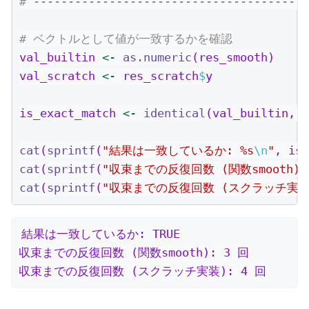
# ----------------------------------------
# ベクトルとして値が一致するかを確認
val_builtin 
<-
as.numeric
(res_smooth)
val_scratch 
<-
 res_scratch
$
y
is_exact_match 
<-
identical
(val_builtin, 
cat
(
sprintf
(
"結果は一致しているか: %s
\n
"
, is_
cat
(
sprintf
(
"収束までの反復回数 (関数smooth):
cat
(
sprintf
(
"収束までの反復回数 (スクラッチ実装)
結果は一致しているか: TRUE

収束までの反復回数 (関数smooth): 3 回

収束までの反復回数 (スクラッチ実装): 4 回