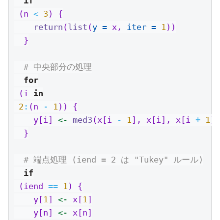
if
 (n 
<
3
) {
return
(
list
(
y =
 x, 
iter =
1
))
  }
# 中央部分の処理
for
 (i 
in
2
:
(n 
-
1
)) {
    y[i] 
<-
med3
(x[i 
-
1
], x[i], x[i 
+
1
])
  }
# 端点処理 (iend = 2 は "Tukey" ルール)
if
 (iend 
==
1
) {
    y[
1
] 
<-
 x[
1
]
    y[n] 
<-
 x[n]