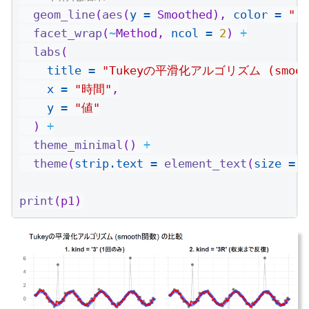
geom_line
(
aes
(
y =
 Smoothed), 
color =
"re
facet_wrap
(
~
Method, 
ncol =
2
) 
+
labs
(
title =
"Tukeyの平滑化アルゴリズム (smoo
x =
"時間"
,
y =
"値"
  ) 
+
theme_minimal
() 
+
theme
(
strip.text =
element_text
(
size =
1
print
(p1)