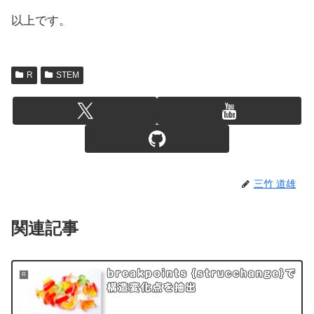
以上です。
R
STEM
三竹 道雄
関連記事
breakpoints {strucchange}で
R
構造変化点を抽出