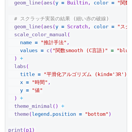
geom_line
(
aes
(
y =
 Builtin, 
color =
"関数s
# スクラッチ実装の結果 (細い赤の破線)
geom_line
(
aes
(
y =
 Scratch, 
color =
"スク
scale_color_manual
(
name =
"推計手法"
,
values =
c
(
"関数smooth (C言語)"
=
"blue
  ) 
+
labs
(
title =
"平滑化アルゴリズム (kind='3R')
x =
"時間"
,
y =
"値"
  ) 
+
theme_minimal
() 
+
theme
(
legend.position =
"bottom"
)
print
(p1)