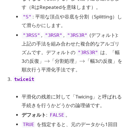
す（RはRepeatedを意味します）。
: 平坦な頂点や谷底を分割（Splitting）し
"S"
て滑らかにします。
,
,
(デフォルト):
"3RSS"
"3RSR"
"3RS3R"
上記の手法を組み合わせた複合的なアルゴリ
ズムです。デフォルトの
は、「幅
"3RS3R"
→
→
3の反復」
「分割処理」
「幅3の反復」を
順次行う平滑化手法です。
twiceit
平滑化の残差に対して「Twicing」と呼ばれる
手続きを行うかどうかの論理値です。
デフォルト
:
。
FALSE
を指定すると、元のデータから1回目
TRUE