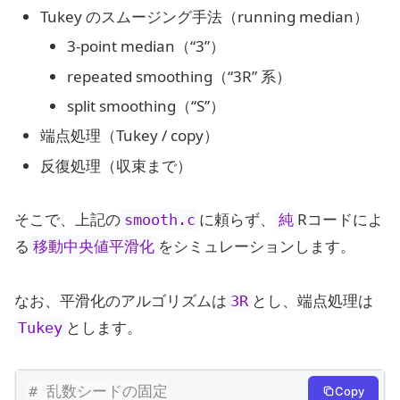
Tukey のスムージング手法（running median）
3-point median（“3”）
repeated smoothing（“3R” 系）
split smoothing（“S”）
端点処理（Tukey / copy）
反復処理（収束まで）
そこで、上記の
に頼らず、
Rコードによ
smooth.c
純
る
をシミュレーションします。
移動中央値平滑化
なお、平滑化のアルゴリズムは
とし、端点処理は
3R
とします。
Tukey
# 乱数シードの固定
Copy