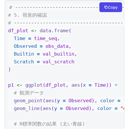
# ---------------------------------------
Copy
# 5. 視覚的確認
# ----------------------------------------
df_plot 
<-
data.frame
(
Time =
 time_seq,
Observed =
 obs_data,
Builtin =
 val_builtin,
Scratch =
 val_scratch
)
p1 
<-
ggplot
(df_plot, 
aes
(
x =
 Time)) 
+
# 観測データ
geom_point
(
aes
(
y =
 Observed), 
color =
"g
geom_line
(
aes
(
y =
 Observed), 
color =
"gr
# R標準関数の結果 (太い青線)