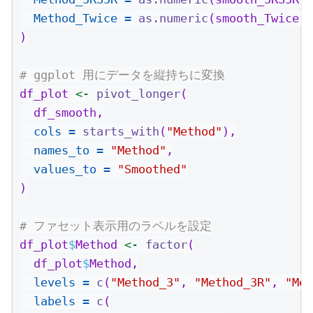
Method_Twice =
as.numeric
(smooth_Twice)
)
# ggplot 用にデータを縦持ちに変換
df_plot 
<-
pivot_longer
(
  df_smooth,
cols =
starts_with
(
"Method"
),
names_to =
"Method"
,
values_to =
"Smoothed"
)
# ファセット表示用のラベルを設定
df_plot
$
Method 
<-
factor
(
  df_plot
$
Method,
levels =
c
(
"Method_3"
, 
"Method_3R"
, 
"Met
labels =
c
(