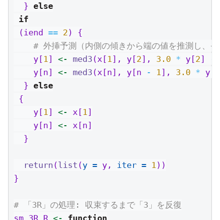
  } 
else
if
 (iend 
==
2
) {
# 外挿予測（内側の傾きから端の値を推測し、
    y[
1
] 
<-
med3
(x[
1
], y[
2
], 
3.0
*
 y[
2
] 
-
    y[n] 
<-
med3
(x[n], y[n 
-
1
], 
3.0
*
 y[n
  } 
else
 {
    y[
1
] 
<-
 x[
1
]
    y[n] 
<-
 x[n]
  }
return
(
list
(
y =
 y, 
iter =
1
))
}
# 「3R」の処理: 収束するまで「3」を反復
sm_3R_R 
<-
function