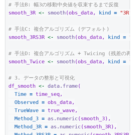
# 手法B: 幅3の移動中央値を収束するまで反復
smooth_3R 
<-
smooth
(obs_data, 
kind =
"3R"
)
# 手法C: 複合アルゴリズム (デフォルト)
smooth_3RS3R 
<-
smooth
(obs_data, 
kind =
"3
# 手法D: 複合アルゴリズム + Twicing (残差の再
smooth_Twice 
<-
smooth
(obs_data, 
kind =
"3
# 3. データの整形と可視化
df_smooth 
<-
data.frame
(
Time =
 time_seq,
Observed =
 obs_data,
TrueWave =
 true_wave,
Method_3 =
as.numeric
(smooth_3),
Method_3R =
as.numeric
(smooth_3R),
Method_3RS3R =
as.numeric
(smooth_3RS3R),