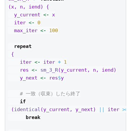
(x, n, iend) {
  y_current 
<-
 x
  iter 
<-
0
  max_iter 
<-
100
repeat
 {
    iter 
<-
 iter 
+
1
    res 
<-
sm_3_R
(y_current, n, iend)
    y_next 
<-
 res
$
y
# 一致（収束）したら終了
if
 (
identical
(y_current, y_next) 
||
 iter 
>=
 
break