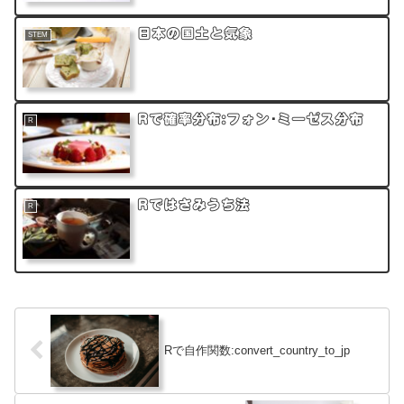
日本の国土と気象
STEM
Rで確率分布:フォン･ミーゼス分布
R
Rではさみうち法
R
Rで自作関数:convert_country_to_jp