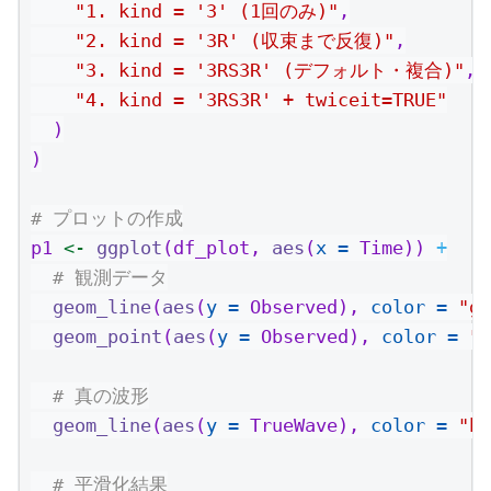
"1. kind = '3' (1回のみ)"
,
"2. kind = '3R' (収束まで反復)"
,
"3. kind = '3RS3R' (デフォルト・複合)"
,
"4. kind = '3RS3R' + twiceit=TRUE"
  )
)
# プロットの作成
p1 
<-
ggplot
(df_plot, 
aes
(
x =
 Time)) 
+
# 観測データ
geom_line
(
aes
(
y =
 Observed), 
color =
"gr
geom_point
(
aes
(
y =
 Observed), 
color =
"g
# 真の波形
geom_line
(
aes
(
y =
 TrueWave), 
color =
"bl
# 平滑化結果